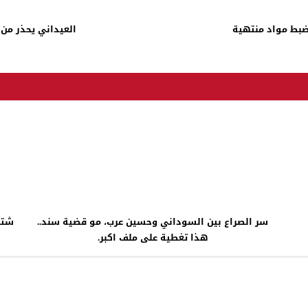
بط مواد منتهية
العيداني يحذر من 
سر الصراع بين السوداني وحسين عرب، مو قضية سند..
هذا تغطية على ملف اكبر.