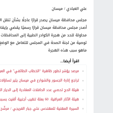
علي العبادي / ميسان
مجلس محافظة ميسان يصدر قرارًا عاجلًا بشأن تنقل ال
أصدر مجلس محافظة ميسان قرارًا رسميًا يقضي بإيقاف
محاولة للحد من هجرة الكوادر الطبية إلى المحافظات 
توصية من لجنة الصحة في المجلس للتعامل مع الوضع
ماهو سبب هذه الهجرة
اقرأ أيضا...
مرصد يؤشر تطور ظاهرة “الخطاب الطائفي” في العراق
تراجع إنارة الجسور والشوارع في ميسان يثير تساؤلات
هيئة الحج تحصي عدد الحافلات المغادرة إلى الديار ا
هيئة الآثار العراقية: 60 بعثة تنقيب أجنبية ألغيت بسبب حرب المنطقة
السيرة المهنية للمهندس علي جبار الفريجي / مرشّح ائتلاف الأساس 