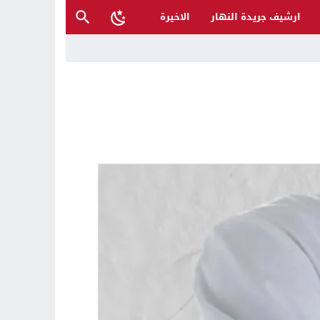
ارشيف جريدة النهار
الاخيرة
ل تغرق قرى شمال نينوى والأهالي يستغيثون
 تراكم أخطاء الإدارة والفساد
حية وتدعو إلى تحري الدقة