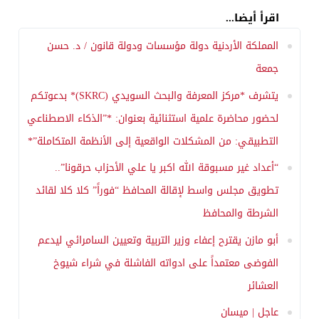
اقرأ أيضا...
المملكة الأردنية دولة مؤسسات ودولة قانون / د. حسن
جمعة
يتشرف *مركز المعرفة والبحث السويدي (SKRC)* بدعوتكم
لحضور محاضرة علمية استثنائية بعنوان: *”الذكاء الاصطناعي
التطبيقي: من المشكلات الواقعية إلى الأنظمة المتكاملة”*
“أعداد غير مسبوقة الله اكبر يا علي الأحزاب حرقونا”..
تطويق مجلس واسط لإقالة المحافظ “فوراً” كلا كلا لقائد
الشرطة والمحافظ
أبو مازن يقترح إعفاء وزير التربية وتعيين السامرائي ليدعم
الفوضى معتمداً على ادواته الفاشلة في شراء شيوخ
العشائر
عاجل | ميسان