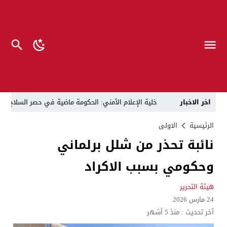
اخر الاخبار
خلية الإعلام الأمني: الحكومة ماضية في حصر السلاح بيد
الرجل المناسب في المكان المناسب ..
الزيدي يكلّ
الرئيسية
الاولى
نائبة تحذر من شلل برلماني
قراءة نقدية في مرثية الوصل للكاتب عباس الزركاني….. د
وحكومي بسبب الاكراد
تحت عنوان “أقلام للمأجورين وسقوط في فخ الإفلاس الإع
في لقاء يجمع صانع المحتوى العراقي علي عادل مع الدبلوماسي الأمريكي السابق جوي هود (Joey Hood)، السفير الأمريكي السابق لدى تونس،
هيئة التحرير
24 مارس 2026
العراق: لا تهديد على الحدود مع سوريا وتحركات القوات ا
آخر تحديث :
منذ 5 أشهر
بينهم ضابطان.. توقيف أربعة منتسبين بشرطة النجف بت