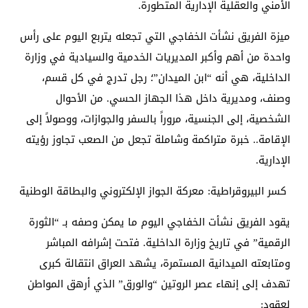
الأمني والعقلية الإدارية المتطورة.
​ميزة الفريق نشأت الخفاجي التي تجعله يتربع اليوم على رأس
واحدة من أهم وأكبر المديريات الخدمية والسيادية في وزارة
الداخلية، هي أنه “ابن الميدان”؛ رجل تدرج في كل قسم،
وصنف، ومديرية داخل هذا الجهاز الحسي. من الأحوال
الشخصية، إلى الجنسية، مروراً بالسفر والجوازات، ووصولاً إلى
الإقامة.. خبرة متراكمة وشاملة تجعل من الصعب تجاوز رؤيته
الإدارية.
​ كسر البيروقراطية: معركة الجواز الإلكتروني والبطاقة الوطنية
​يقود الفريق نشأت الخفاجي اليوم ما يمكن وصفه بـ “الثورة
الرقمية” في تاريخ وزارة الداخلية. فتحت إشرافه المباشر
ومتابعته الميدانية المستمرة، يشهد العراق انتقالة كبرى
تهدف إلى إنهاء عصر الروتين “والورق” الذي أرهق المواطن
لعقود: