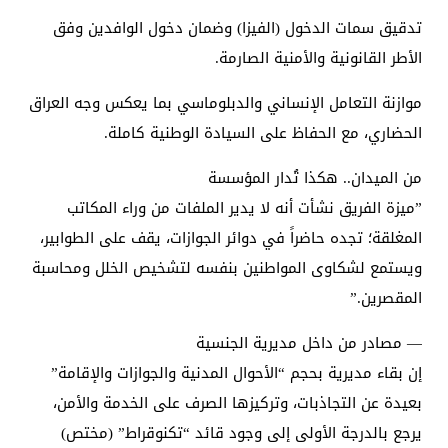
​تدقيق سمات الدخول (الفيزا) وضمان دخول الوافدين وفق
الأطر القانونية والأمنية الصارمة.
​موازنة التعامل الإنساني والدبلوماسي بما يعكس وجه العراق
الحضاري، مع الحفاظ على السيادة الوطنية كاملة.
​من الميدان.. هكذا تُدار المؤسسة
​”ميزة الفريق نشأت أنه لا يدير الملفات من وراء المكاتب
المغلقة؛ تجده حاضراً في دوائر الجوازات، يقف على الطوابير،
ويستمع لشكاوى المواطنين بنفسه لتشخيص الخلل ومحاسبة
المقصرين.”
— مصادر من داخل مديرية الجنسية
​إن بقاء مديرية بحجم “الأحوال المدنية والجوازات والإقامة”
بعيدة عن التجاذبات، وتركيزها الصرف على الخدمة والأمن،
يرجع بالدرجة الأولى إلى وجود قائد “تكنوقراط” (مختص)