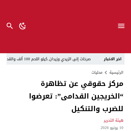
اخر الاخبار
صرخات إلى الزيدي وزيدان..كيلو اللحم 100 ألف والقداحة 5 آلاف في سجون العراق.. تظاهرة العوائل وسط بغداد
الناطق العسكري لا يزعل من أبو فدك.. اللواء النعمان: 
الرئيسية
محليات
مركز حقوقي عن تظاهرة
“لحين تسمية وزرائها”..الزيدي يوجه وكلاء الوزارات الشا
“الخريجين القدامى”: تعرضوا
مسيّرات إيرانية تستهدف مقرات حزب معارض كردي قرب ا
القضاء يطيح بموظفين ومعقبين في بلدية الناصرية بحوزت
للضرب والتنكيل
الإعلام والاتصالات تتوعد بإجراءات قانونية: لا وكيل رسم
هيئة التحرير
ذي قار.. انطلاق عملية لاعتقال أكثر من 20 شخصاً في البلدية والتسجيل العقاري
10 يونيو 2026