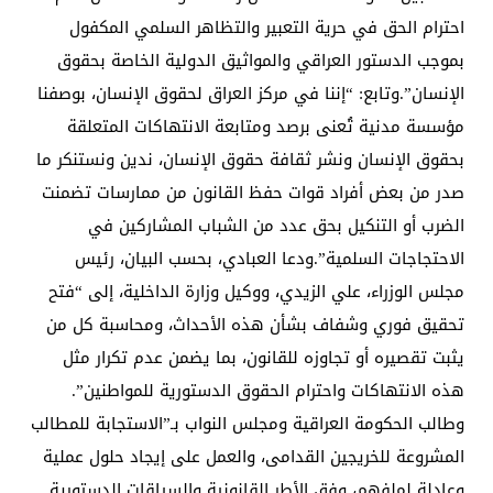
احترام الحق في حرية التعبير والتظاهر السلمي المكفول
بموجب الدستور العراقي والمواثيق الدولية الخاصة بحقوق
الإنسان”.وتابع: “إننا في مركز العراق لحقوق الإنسان، بوصفنا
مؤسسة مدنية تُعنى برصد ومتابعة الانتهاكات المتعلقة
بحقوق الإنسان ونشر ثقافة حقوق الإنسان، ندين ونستنكر ما
صدر من بعض أفراد قوات حفظ القانون من ممارسات تضمنت
الضرب أو التنكيل بحق عدد من الشباب المشاركين في
الاحتجاجات السلمية”.ودعا العبادي، بحسب البيان، رئيس
مجلس الوزراء، علي الزيدي، ووكيل وزارة الداخلية، إلى “فتح
تحقيق فوري وشفاف بشأن هذه الأحداث، ومحاسبة كل من
يثبت تقصيره أو تجاوزه للقانون، بما يضمن عدم تكرار مثل
هذه الانتهاكات واحترام الحقوق الدستورية للمواطنين”.
وطالب الحكومة العراقية ومجلس النواب بـ”الاستجابة للمطالب
المشروعة للخريجين القدامى، والعمل على إيجاد حلول عملية
وعادلة لملفهم، وفق الأطر القانونية والسياقات الدستورية