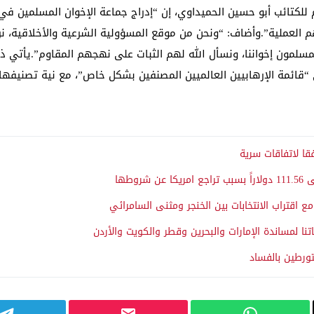
عام للكتائب أبو حسين الحميداوي، إن “إدراج جماعة الإخوان المسلمين في
 العملية”.وأضاف: “ونحن من موقع المسؤولية الشرعية والأخلاقية، نرى 
المسلمون إخواننا، ونسأل الله لهم الثبات على نهجهم المقاوم”.يأتي ذلك
لى “قائمة الإرهابيين العالميين المصنفين بشكل خاص”، مع نية تصنيف
قا لاتفاقات سرية
وطها
 اقتراب الانتخابات بين الخنجر ومثنى السامرائي
نا لمساندة الإمارات والبحرين وقطر والكويت والأردن
تورطين بالفساد