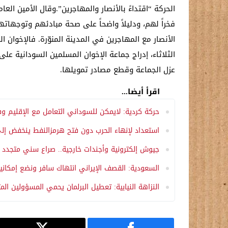
الحركة “اقتداءً بالأنصار والمهاجرين”.وقال الأمين ال
فخراً لهم، ودليلاً واضحاً على صحة مبادئهم وتوجهاتهم
الأنصار مع المهاجرين في المدينة المنوّرة. فالإخوان 
الثلاثاء، إدراج جماعة الإخوان المسلمين السودانية ع
عزل الجماعة وقطع مصادر تمويلها.
اقرأ أيضا...
حركة كردية: لايمكن للسوداني التعامل مع الإقليم وف
استعداد لإنهاء الحرب دون فتح هرمزالنفط ينخفض إلى 111.56 دولاراً بسبب تراجع امريكا عن شر
جيوش إلكترونية وأجندات خارجية.. صراع سني متجدد مع
السعودية: القصف الإيراني انتهاك سافر ونضع إمكانيات
النزاهة النيابية: تعطيل البرلمان يحمي المسؤولين الم