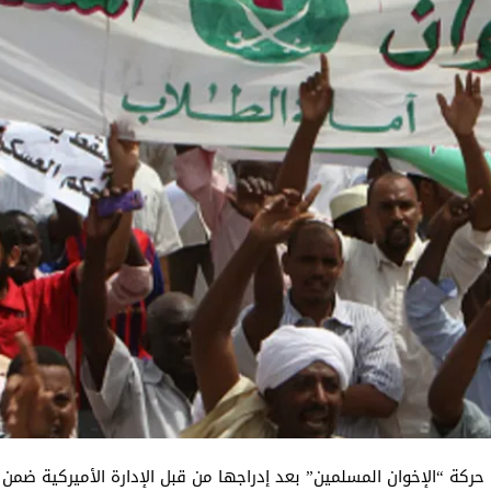
 حركة “الإخوان المسلمين” بعد إدراجها من قبل الإدارة الأميركية ضم