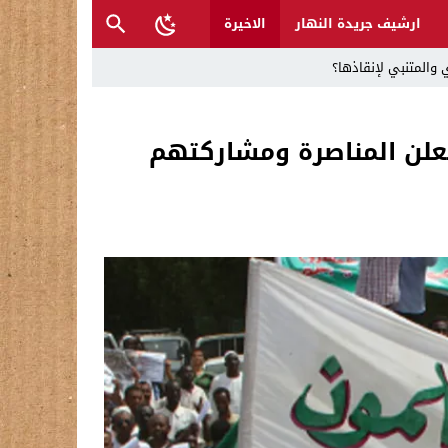
ارشيف جريدة النهار
الاخيرة
 والمتنبي لإنقاذها؟
تعلن المناصرة ومشاركتهم
ح القصب… | د.عزيزجبر الساعدي