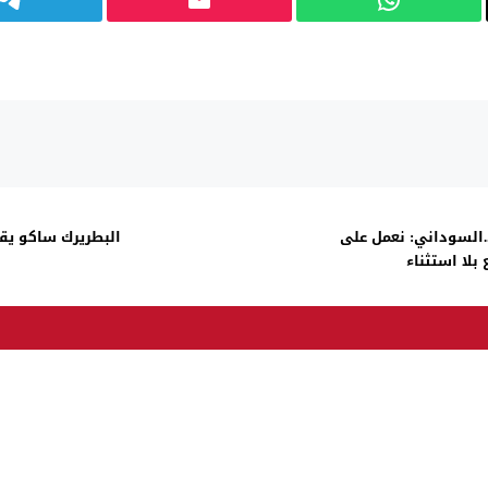
.السوداني: نعمل على
البطريرك ساكو يق
بلا استثناء