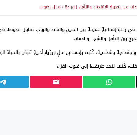
ات عبر شعرية الاقتصاد والتأمل | قراءة / منال رضوان
 في رحلةٍ إنسانيةٍ عميقة بين الحنين والفقد والبوح. تتناول نصوصه في
مزج بين التأمل والشجن والوفاء.
ماعية وشخصية، كُتبت بإحساسٍ عالٍ ورؤيةٍ أدبيةٍ تنبض بالحياة.الرقم ال