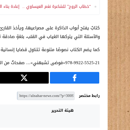
“خطاب الروح” للشاعرة نغم العيساوي .. إعادة بناء الذ
كتابٌ يفتح أبواب الذاكرة على مصراعيها، ويأخذ القارئ
والأسئلة التي يتركها الغياب في القلب، بلغةٍ صادقة ت
كما يضم الكتاب نصوصًا متنوعة تتناول قضايا إنسانية واجت
978-9922-5525-21«فوضى تشبهني»… صفحاتٌ من القلب، كُتبت لتجد طريقها إلى قلوب القرّاء
رابط مختصر
هيئة التحرير