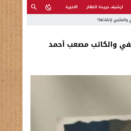
ارشيف جريدة النهار
الاخيرة
 والمتنبي لإنقاذها؟
صحفي والكاتب مصعب أحمد
ح القصب… | د.عزيزجبر الساعدي