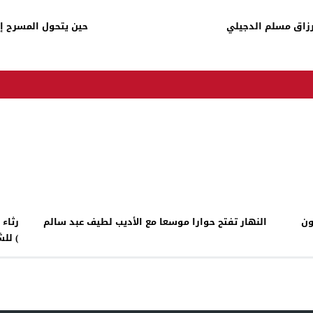
/رزاق مسلم الدجيلي
حين يتحول المسرح إلى
ون
النهار تفتح حوارا موسعا مع الأديب لطيف عبد سالم
رثاء
) للشاعر حسين الهاشمي قراءة / أ.د مصطفى لطيف عارف