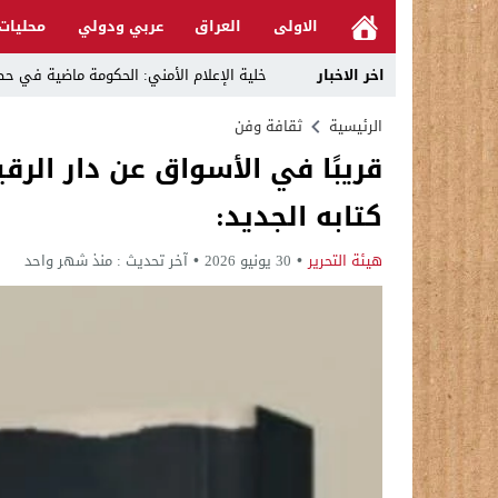
الاولى
العراق
عربي ودولي
محليات
اخر الاخبار
خلية الإعلام الأمني: الحكومة ماضية في حص
الرجل المناسب في المكان المناسب ..
الرئيسية
ثقافة وفن
قريبًا في الأسواق عن دار الر
قراءة نقدية في مرثية الوصل للكاتب عباس ا
كتابه الجديد:
تحت عنوان “أقلام للمأجورين وسقوط في فخ 
في لقاء يجمع صانع المحتوى العراقي علي عادل مع الدبلوماسي الأمريكي السابق جوي هود (Joey Hood)، السف
هيئة التحرير
30 يونيو 2026
آخر تحديث :
منذ شهر واحد
العراق: لا تهديد على الحدود مع سوريا وتحر
بينهم ضابطان.. توقيف أربعة منتسبين بشر