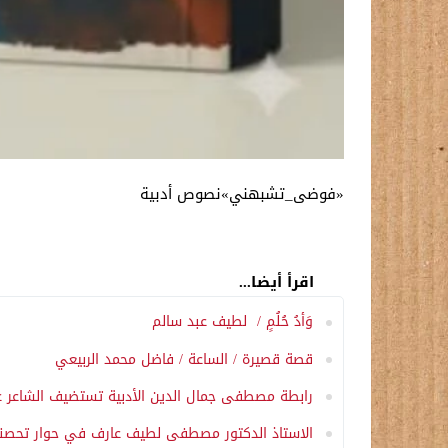
«فوضى_تشبهني»نصوص أدبية
اقرأ أيضا...
وَأدُ حُلُمٍ / لطيف عبد سالم
قصة قصيرة / الساعة / فاضل محمد الربيعي
رابطة مصطفى جمال الدين الأدبية تستضيف الشاعر 
الاستاذ الدكتور مصطفى لطيف عارف في حوار تحصنت ب