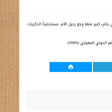
 جانبٍ كبير منها وجع رحيل الأم، مستحضرةً الذكريات
دولي المعياري (ISBN):