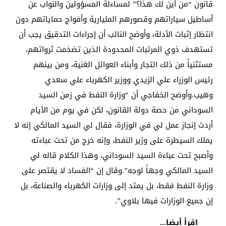
قانون “من أين لك هذا؟” لمساءلة المسؤولين والنواب عن
أساطيل سياراتهم وقصورهم المليارية وأفواج حماياتهم دون
انتظار إثبات الأدلة، وأوضح النائب أن إجراءات التدقيق يجب أن
تستهدف ذوي المرتبات المحدودة الذين تضخمت ثرواتهم،
مستثنياً من ذلك التجار وأبناء العوائل الغنية، ومن بينهم
رئيس الوزراء علي الزيدي ووزير الكهرباء علي سعدي
وهيب.وأوضح الخفاجي أن “وزارة النفط في زمن السيد
السوداني من حصة دولة القانون، لكن في يوم من الأيام
أردت إنجاز عمل لي في الوزارة، فقال لي السيد المالكي إنه لا
يملك السيطرة على وزير النفط، وإنه خرج من تحت عباءته
وأصبح تحت عباءة السيد السوداني، وهذا الكلام قاله لي
السيد المالكي وجهاً لوجه”.وقال إن “الفساد لا يقتصر على
وزارة النفط فقط، بل يمتد إلى وزارات الكهرباء والصناعة، بل
إن جميع الوزارات فيها بلاوي”.
اقرأ أيضا...