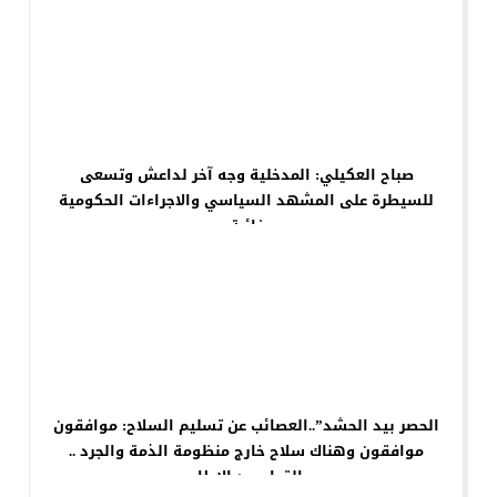
صباح العكيلي: المدخلية وجه آخر لداعش وتسعى
للسيطرة على المشهد السياسي والاجراءات الحكومية
غائبة
الحصر بيد الحشد”..العصائب عن تسليم السلاح: موافقون
موافقون وهناك سلاح خارج منظومة الذمة والجرد ..
القرار بيد الإطار