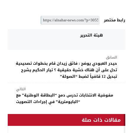
رابط مختصر
هيئة التحرير
السابق
حيدر العبودي يوضح : فائق زيدان قام بخطوات تصحيحية
تدل على أن هناك خشية حقيقية ؟ تيار الحكيم يشرح
تبديل 12 قاضياً لضبط “الصولة”
التالي
مفوضية الانتخابات تدرس دمج “البطاقة الوطنية” مع
“البايومترية” في إجراءات التصويت
مقالات ذات صلة