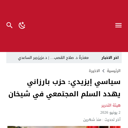
اخر الاخبار
معذرةً د. صلاح القصب… | د.عزيزجبر الساعدي
في لقاء يجمع صانع المحتوى العراقي علي عادل مع الدبلوماسي الأمريكي السابق جوي هود (Joey Hood)، السفير الأمريكي السابق لدى تونس،
الرئيسية
الاخيرة
سياسي إيزيدي: حزب بارزاني
العراق: لا تهديد على الحدود مع سوريا وتحركات القوات ا
يهدد السلم المجتمعي في شيخان
بينهم ضابطان.. توقيف أربعة منتسبين بشرطة النجف بت
نفوق جماعي”.. تحذير من كارثة بيئية تهدد أهوار الجنوب
هيئة التحرير
2 يونيو 2026
الإطاحة بمتهم وفق المادة 4 إرهاب بعد استدراجه من خارج العراق
آخر تحديث :
منذ شهرين
لن ننتظر الموازنات.. وزير الصحة يمنح أولوية العقود للشر