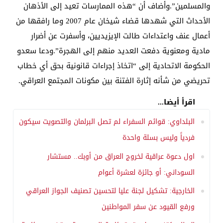
والمسلمين”.وأضاف أن “هذه الممارسات تعيد إلى الأذهان
الأحداث التي شهدها قضاء شيخان عام 2007 وما رافقها من
أعمال عنف واعتداءات طالت الإيزيديين، وأسفرت عن أضرار
مادية ومعنوية دفعت العديد منهم إلى الهجرة”.ودعا سعدو
الحكومة الاتحادية إلى “اتخاذ إجراءات قانونية بحق أي خطاب
تحريضي من شأنه إثارة الفتنة بين مكونات المجتمع العراقي.
اقرأ أيضا...
البلداوي: قوائم السفراء لم تصل البرلمان والتصويت سيكون
فردياً وليس بسلة واحدة
اول دعوة عراقية لخروج العراق من أوبك.. مستشار
السوداني: أو جائزة لعشرة أعوام
الخارجية: تشكيل لجنة عليا لتحسين تصنيف الجواز العراقي
ورفع القيود عن سفر المواطنين