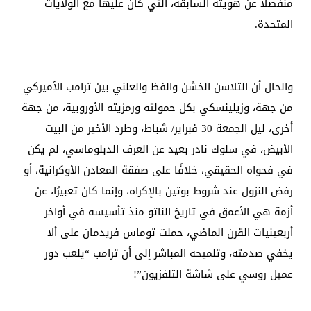
منفصلًا عن هويته السابقة، التي كان عليها مع الولايات
المتحدة.
والحال أن التلاسن الخشن والفظ والعلني بين ترامب الأميركي
من جهة، وزيلينسكي بكل حمولته ورمزيته الأوروبية، من جهة
أخرى، ليل الجمعة 30 فبراير/ شباط، وطرد الأخير من البيت
الأبيض، في سلوك نادر بعيد عن العرف الدبلوماسي، لم يكن
في فحواه الحقيقي، خلافًا على صفقة المعادن الأوكرانية، أو
رفض النزول عند شروط بوتين بالإكراه، وإنما كان تعبيرًا، عن
أزمة هي الأعمق في تاريخ الناتو منذ تأسيسه في أواخر
أربعينيات القرن الماضي، حملت توماس فريدمان على ألا
يخفي صدمته، وتلميحه المباشر إلى أن ترامب “يلعب دور
عميل روسي على شاشة التلفزيون”!