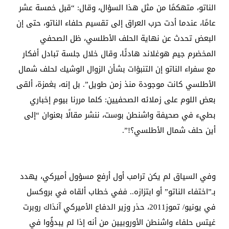
الناتو، متهكمًا من مثل هذا السؤال، وقال: “قبل خمسة عشر
عامًا، عندما أدت حرب العراق إلى تقسيم حلفاء الناتو، حتى إن
البعض تحدث عن نهاية الحلف الأطلسي، ظل الصحفي
المخضرم جيم هوغلاند هادئًا، وقال خلال جلسة تبادل أفكار
مع سفراء الناتو إن التنبؤات بشأن الزوال الوشيك لحلف شمال
الأطلسي كانت موجودة منذ زمن طويل”. بل إنه، بغمزة، ألقى
بعض اللوم على زملائه الصحفيين: كلما مررنا بيوم إخباري
بطيء في صحيفة واشنطن بوست، ننشر مقالًا بعنوان “إلى
أين حلف شمال الأطلسي؟!”.
وفي السياق لم يكن ترامب أول أرفع مسؤول أميركي، يهدد
بـ”اختفاء الناتو” أو ابتزازه.. ففي خطاب ألقاه في بروكسل
في يونيو/ تموز2011، حذر وزير الدفاع الأميركي آنذاك روبرت
غيتس حلفاء واشنطن الأوروبيين من أنه إذا لم يبدؤُوا في