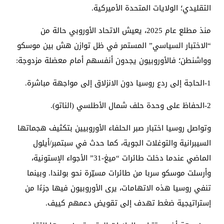
التقليدي؛ الولايات المتحدة الأميركية.
منذ مطلع عام 2025، يعيش الاتحاد الأوروبي حالة من
“الاختبار السياسي” المستمر في ظل توازن هش بين موسكو
وواشنطن؛ فالأوروبيون يجدون أنفسهم أمام معضلة مزدوجة:
1-الحاجة إلى ردع روسيا دون الانزلاق إلى مواجهة مباشرة.
2-الحفاظ على وحدة حلف شمال الأطلسي (الناتو).
وتواصل روسيا اختبار صبر الحلفاء الأوروبيين بتكثيف هجماتها
السيبرانية والتوغلات الجوية، كما حدث في سبتمبر/أيلول
الماضي عندما دخلت طائرات “ميغ-31” الأجواء الإستونية،
وأرسلت موسكو سربا من طائرات مسيّرة نحو بولندا. وبينما
تنفي روسيا هذه الاتهامات، يرى الأوروبيون فيها جزءًا من
إستراتيجية ضغط تهدف إلى تقويض دعمهم كييف.