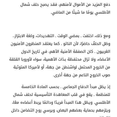
دفع المزيد من الأموال لأمنهم، فقد يصبح حلف شمال
الأطلسي يومًا ما شيئًا من الماضي.
ومع ذلك، اختفت ـ بمضي الوقت ـ التهديدات، ولغة الابتزاز..
وظل الحلفُ حاضرًا، لأن الناتو ـ كما يعتقد المنظرون الأمنيون
الغربيون ـ كان الصفقة الأمنية الأهم، في تاريخ الدول
الأعضاء، ولا تزال محتفظة بذات الأهمية، سواء لأوروبا القلقة
من الخروج المحتمل لواشنطن من جهة، أو لأميركا المتوثبة
صوب الخروج الناعم من جهة أخرى.
إذ يظل مبدأ الدفاع الجماعي ـ بحسب المادة الخامسة
للمنظمة ـ يقع في قلب المعاهدة التأسيسية لحلف شمال
الأطلسي. ويظل هذا المبدأ فريدًا ودائمًا يربط أعضاءه معًا،
ويلزمهم بحماية بعضهم البعض، ويرسي روح التضامن داخل