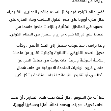
أن يحد من تفاقمها.
ففي عالم تتراجع فيه ركائز السلام والأمن الدوليين التقليدية،
تظل قدرة أوروبا على دعم الحلول السلمية وبناء القدرة على
الصمود في المناطق المتأثرة بالنزاعات عنصرا حاسما في
الحفاظ على دورها كقوة توازن واستقرار في النظام الدولي.
وبدا ترامب ـ منذ عودته منتصرًا إلى البيت الأبيض ـ وكأنه
معولُ الهدم التاريخي لـ”الناتو”، وتواترت تقارير من منصات
إعلامية أميركية وغربية، ذات عراقة في صناعة الخبر، عن
احتمال خروج الولايات المتحدة الأميركية من حلف شمال
الأطلسي، أو تقليص التزاماتها تجاه المنظمة بشكل كبير.
كما أنه من المتوقع ـ حال ثبتت صحة هذه التقارير ـ أن يعيدَ
الحلف تعريف هويته، بوصفه تحالفًا أمنيًا وعسكريًا أوروبيًا،