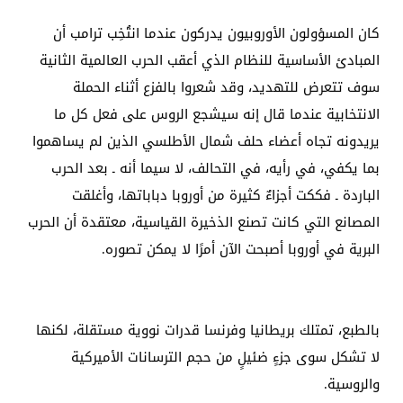
كان المسؤولون الأوروبيون يدركون عندما انتُخِب ترامب أن
المبادئ الأساسية للنظام الذي أعقب الحرب العالمية الثانية
سوف تتعرض للتهديد، وقد شعروا بالفزع أثناء الحملة
الانتخابية عندما قال إنه سيشجع الروس على فعل كل ما
يريدونه تجاه أعضاء حلف شمال الأطلسي الذين لم يساهموا
بما يكفي، في رأيه، في التحالف، لا سيما أنه ـ بعد الحرب
الباردة ـ فككت أجزاءٌ كثيرة من أوروبا دباباتها، وأغلقت
المصانع التي كانت تصنع الذخيرة القياسية، معتقدة أن الحرب
البرية في أوروبا أصبحت الآن أمرًا لا يمكن تصوره.
بالطبع، تمتلك بريطانيا وفرنسا قدرات نووية مستقلة، لكنها
لا تشكل سوى جزءٍ ضئيلٍ من حجم الترسانات الأميركية
والروسية.