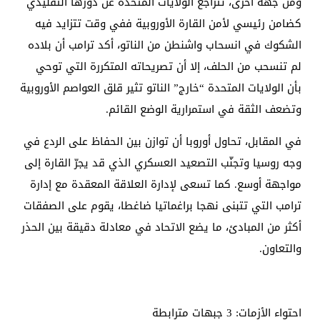
ومن جهة أخرى، تتراجع الولايات المتحدة عن دورها التقليدي
كضامن رئيسي لأمن القارة الأوروبية ففي وقت تتزايد فيه
الشكوك في انسحاب واشنطن من الناتو، أكد ترامب أن بلاده
لم تنسحب من الحلف، إلا أن تصريحاته المتكررة التي توحي
بأن الولايات المتحدة “خارج” الناتو تثير قلق العواصم الأوروبية
وتضعف الثقة في استمرارية الوضع القائم.
في المقابل، تحاول أوروبا أن توازن بين الحفاظ على الردع في
وجه روسيا وتجنّب التصعيد العسكري الذي قد يجرّ القارة إلى
مواجهة أوسع. كما تسعى لإدارة العلاقة المعقدة مع إدارة
ترامب التي تتبنى نهجا براغماتيا ضاغطا، يقوم على الصفقات
أكثر من المبادئ، ما يضع الاتحاد في معادلة دقيقة بين الحذر
والتعاون.
احتواء الأزمات: 3 جبهات مترابطة