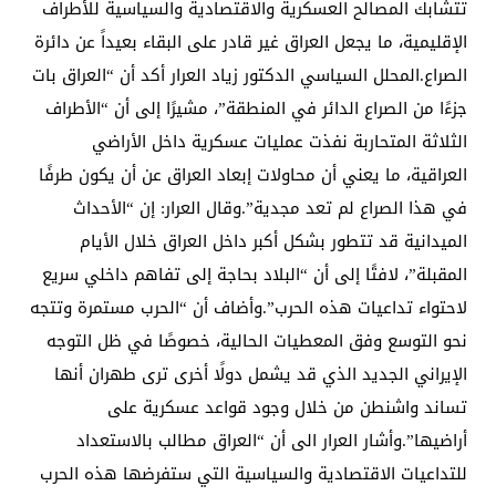
تتشابك المصالح العسكرية والاقتصادية والسياسية للأطراف
الإقليمية، ما يجعل العراق غير قادر على البقاء بعيداً عن دائرة
الصراع.المحلل السياسي الدكتور زياد العرار أكد أن “العراق بات
جزءًا من الصراع الدائر في المنطقة”، مشيرًا إلى أن “الأطراف
الثلاثة المتحاربة نفذت عمليات عسكرية داخل الأراضي
العراقية، ما يعني أن محاولات إبعاد العراق عن أن يكون طرفًا
في هذا الصراع لم تعد مجدية”.وقال العرار: إن “الأحداث
الميدانية قد تتطور بشكل أكبر داخل العراق خلال الأيام
المقبلة”، لافتًا إلى أن “البلاد بحاجة إلى تفاهم داخلي سريع
لاحتواء تداعيات هذه الحرب”.وأضاف أن “الحرب مستمرة وتتجه
نحو التوسع وفق المعطيات الحالية، خصوصًا في ظل التوجه
الإيراني الجديد الذي قد يشمل دولًا أخرى ترى طهران أنها
تساند واشنطن من خلال وجود قواعد عسكرية على
أراضيها”.وأشار العرار الى أن “العراق مطالب بالاستعداد
للتداعيات الاقتصادية والسياسية التي ستفرضها هذه الحرب