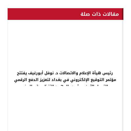
مقالات ذات صلة
رئيس هيأة الإعلام والاتصالات د. نوفل أبورغيف يفتتح
مؤتمر التوقيع الإلكتروني في بغداد لتعزيز الدفع الرقمي
والتحول الآمن ويشيد بالجهود التنظيمية والحضور
الدولي