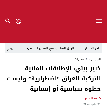
اخر الاخبار
الرجل المناسب في المكان المناسب ..
الزيدي يكلّ
قراءة نقدية في مرثية الوصل للكاتب عباس الزركاني….. د
الرئيسية
محليات
خبير بيئي: الإطلاقات المائية
تحت عنوان “أقلام للمأجورين وسقوط في فخ الإفلاس الإع
التركية للعراق “اضطرارية” وليست
في لقاء يجمع صانع المحتوى العراقي علي عادل مع الدبلوماسي الأمريكي السابق جوي هود (Joey Hood)، السفير الأمريكي السابق لدى تونس،
العراق: لا تهديد على الحدود مع سوريا وتحركات القوات ا
خطوة سياسية أو إنسانية
بينهم ضابطان.. توقيف أربعة منتسبين بشرطة النجف بت
هيئة التحرير
نفوق جماعي”.. تحذير من كارثة بيئية تهدد أهوار الجنوب
31 مايو 2026