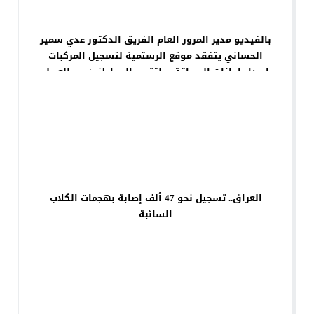
بالفيديو مدير المرور العام الفريق الدكتور عدي سمير
الحساني يتفقد موقع الرستمية لتسجيل المركبات
واصدار اجازات السياقة ويلتقي بالمواطنين ويطلع على
الخدمات المقدمة لهم خلال مراجعتهم لمواقع التسجيل
،
العراق.. تسجيل نحو 47 ألف إصابة بهجمات الكلاب
السائبة