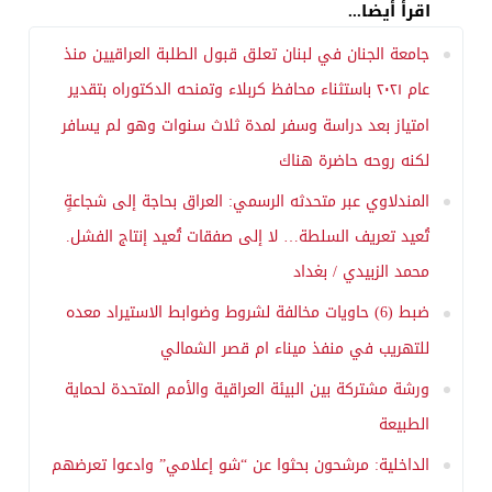
اقرأ أيضا...
جامعة الجنان في لبنان تعلق قبول الطلبة العراقيين منذ
عام ٢٠٢١ باستثناء محافظ كربلاء وتمنحه الدكتوراه بتقدير
امتياز بعد دراسة وسفر لمدة ثلاث سنوات وهو لم يسافر
لكنه روحه حاضرة هناك
المندلاوي عبر متحدثه الرسمي: العراق بحاجة إلى شجاعةٍ
تُعيد تعريف السلطة… لا إلى صفقات تُعيد إنتاج الفشل.
محمد الزبيدي / بغداد
ضبط (6) حاويات مخالفة لشروط وضوابط الاستيراد معده
للتهريب في منفذ ميناء ام قصر الشمالي
ورشة مشتركة بين البيئة العراقية والأمم المتحدة لحماية
الطبيعة
الداخلية: مرشحون بحثوا عن “شو إعلامي” وادعوا تعرضهم