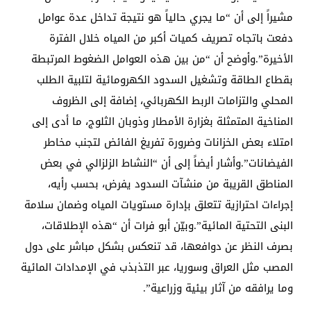
مشيراً إلى أن “ما يجري حالياً هو نتيجة تداخل عدة عوامل
دفعت باتجاه تصريف كميات أكبر من المياه خلال الفترة
الأخيرة”.وأوضح أن “من بين هذه العوامل الضغوط المرتبطة
بقطاع الطاقة وتشغيل السدود الكهرومائية لتلبية الطلب
المحلي والتزامات الربط الكهربائي، إضافة إلى الظروف
المناخية المتمثلة بغزارة الأمطار وذوبان الثلوج، ما أدى إلى
امتلاء بعض الخزانات وضرورة تفريغ الفائض لتجنب مخاطر
الفيضانات”.وأشار أيضاً إلى أن “النشاط الزلزالي في بعض
المناطق القريبة من منشآت السدود يفرض، بحسب رأيه،
إجراءات احترازية تتعلق بإدارة مستويات المياه وضمان سلامة
البنى التحتية المائية”.وبيّن أبو فرات أن “هذه الإطلاقات،
بصرف النظر عن دوافعها، قد تنعكس بشكل مباشر على دول
المصب مثل العراق وسوريا، عبر التذبذب في الإمدادات المائية
وما يرافقه من آثار بيئية وزراعية”.