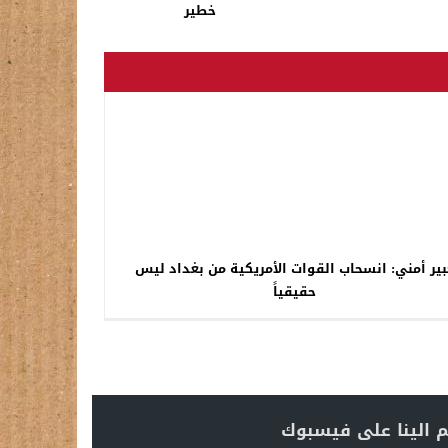
خطير
بير أمني: انسحاب القوات الأمريكية من بغداد ليس
حقيقياً
 الينا على فيسبوك