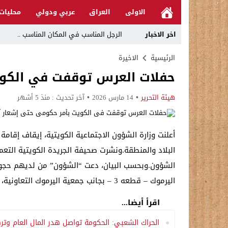
الاولى
العراق
عربي ودولي
محليات
اخر الاخبار
الرجل المناسب في المكان المناسب ..
قراءة نقدية في مرثية الوصل للكاتب عباس ا
الرئيسية
الاخيرة
حفلات العرس توقفت في الكوي
تحت عنوان “أقلام للمأجورين وسقوط في فخ 
في لقاء يجمع صانع المحتوى العراقي علي عادل مع الدبلوماسي الأمريكي السابق جوي هود (Joey Hood)، السف
هيئة التحرير
14 مارس 2026
آخر تحديث :
منذ 5 أشهر
العراق: لا تهديد على الحدود مع سوريا وتحر
بينهم ضابطان.. توقيف أربعة منتسبين بشر
أعلنت وزارة الشؤون الاجتماعية الكويتية، إيقاف إقامة 
البلاد والمنطقة.ونشرت صحيفة الجريدة الكويتية التعميم
نفوق جماعي”.. تحذير من كارثة بيئية تهدد 
الشؤون.وبحسب البيان، دعت “الشؤون” من لديهم حجوزات
اليرموك – قطعه 3 – بجانب جمعية اليرموك التعاونية، لمباشرة إجراءات إلغاء الحجوزات واستكمال المتطلبات ذات الصلة.
اقرأ أيضا...
الحراك الشعبي: الحكومة تواصل هدر المال العام وت