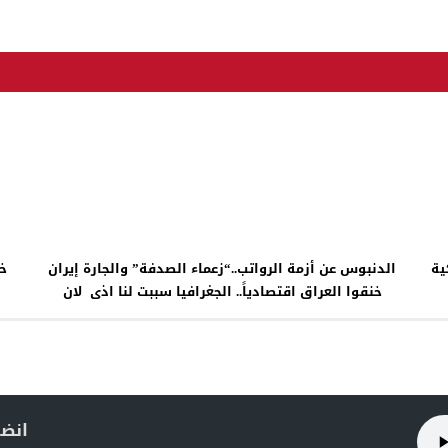
ية
الدنبوس عن أزمة الرواتب..“زعماء الصدفة” والجارة إيران
خ
خنقوا العراق اقتصادياً.. الجغرافيا سببت لنا اذى لان
بلدنا يقع في قلب العالم
انضم