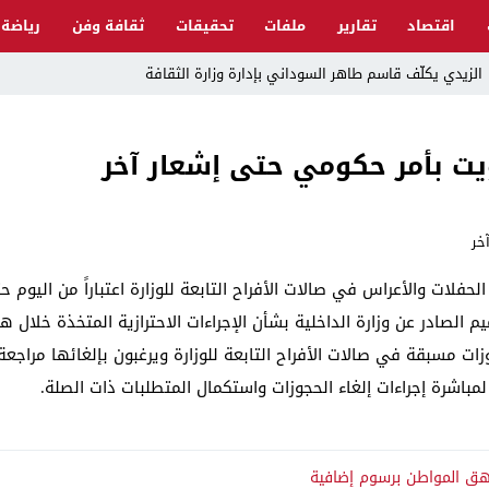
اقتصاد
تقارير
ملفات
تحقيقات
ثقافة وفن
رياضة
الزيدي يكلّف قاسم طاهر السوداني بإدارة وزارة الثقافة
لزركاني….. د. علاء صابر الموسوي
ت بأمر حكومي حتى إشعار آخر
الإفلاس الإعلامي”: ردٌّ صريح على افتراءات سمير الشكرجي
معذرةً د. صلا
ير الأمريكي السابق لدى تونس، والذي شغل سابقًا منصب القائم بأعمال مساعد وزير الخارجية الأمريكي لشؤون الشرق الاوسط.
كات القوات السورية تتم بالتنسيق معنا
طة النجف بتهمة “هتك عرض” فتاة داخل مركز شرطة
تسريبات من سد الموص
الحفلات والأعراس في صالات الأفراح التابعة للوزارة اعتباراً من اليوم 
 الصادر عن وزارة الداخلية بشأن الإجراءات الاحترازية المتخذة خلال ه
أهوار الجنوب العراقي
 مسبقة في صالات الأفراح التابعة للوزارة ويرغبون بإلغائها مراجعة
رهق المواطن برسوم إضافية