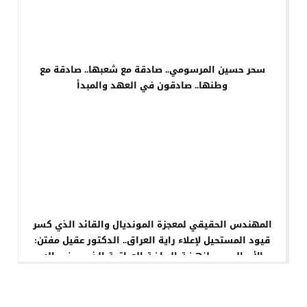
سحر حسين المرسومي.. صادقة مع شعبها.. صادقة مع
وطنها.. صادقون في العهد والمبدأ
​المهندس الحقيقي لمعجزة المونديال والقائد الذي كسر
قيود المستحيل لإعلاء راية العراق.. الدكتور عقيل مفتن:
الأب الروحي لنهضة الرياضة العراقية الذي سخر ماله
وجهده لانتزاع بطاقة التأهل، فلماذا يُقابل الوفاء
بالإقصاء والنكران في لحظة المجد؟