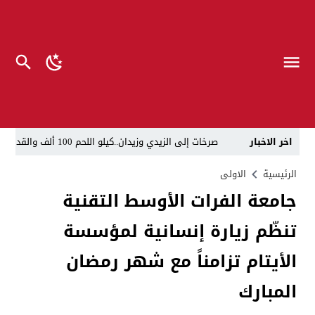
اخر الاخبار
صرخات إلى الزيدي وزيدان..كيلو اللحم 100 ألف والقداحة 5 آلاف في سجون العراق.. تظاهرة العوائل وسط بغداد
الناطق العسكري لا يزعل من أبو فدك.. اللواء النعمان: 
الرئيسية
الاولى
جامعة الفرات الأوسط التقنية
“لحين تسمية وزرائها”..الزيدي يوجه وكلاء الوزارات الشا
تنظّم زيارة إنسانية لمؤسسة
مسيّرات إيرانية تستهدف مقرات حزب معارض كردي قرب ا
القضاء يطيح بموظفين ومعقبين في بلدية الناصرية بحوزت
الأيتام تزامناً مع شهر رمضان
الإعلام والاتصالات تتوعد بإجراءات قانونية: لا وكيل رسم
المبارك
ذي قار.. انطلاق عملية لاعتقال أكثر من 20 شخصاً في البلدية والتسجيل العقاري