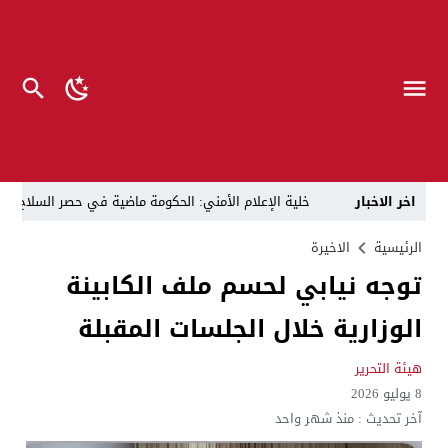
اخر الاخبار
خلية الإعلام الأمني: الحكومة ماضية في حصر السلاح بيد
الرجل المناسب في المكان المناسب ..
الزيدي يكلّ
الرئيسية
الاخيرة
توجه نيابي لحسم ملف الكابينة
قراءة نقدية في مرثية الوصل للكاتب عباس الزركاني….. د
الوزارية خلال الجلسات المقبلة
تحت عنوان “أقلام للمأجورين وسقوط في فخ الإفلاس الإع
في لقاء يجمع صانع المحتوى العراقي علي عادل مع الدبلوماسي الأمريكي السابق جوي هود (Joey Hood)، السفير الأمريكي السابق لدى تونس،
هيئة التحرير
8 يوليو 2026
العراق: لا تهديد على الحدود مع سوريا وتحركات القوات ا
آخر تحديث :
منذ شهر واحد
بينهم ضابطان.. توقيف أربعة منتسبين بشرطة النجف بت