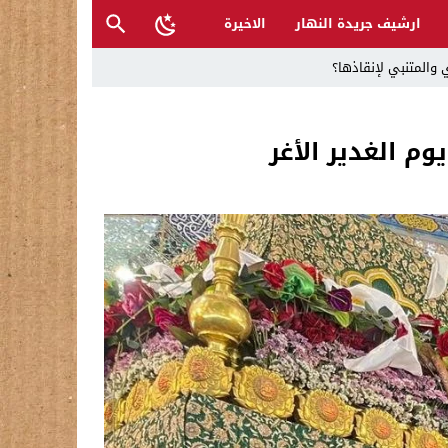
ارشيف جريدة النهار
الاخيرة
 والمتنبي لإنقاذها؟
يوم الغدير الأغر
ح القصب… | د.عزيزجبر الساعدي