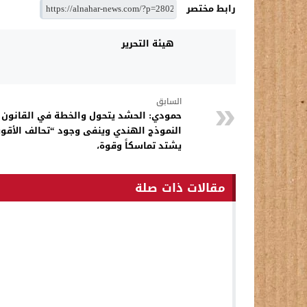
رابط مختصر
هيئة التحرير
السابق
حمودي: الحشد يتحول والخطة في القانون ال
النموذج الهندي وينفى وجود “تحالف الأقويا
يشتد تماسكاً وقوة،
مقالات ذات صلة