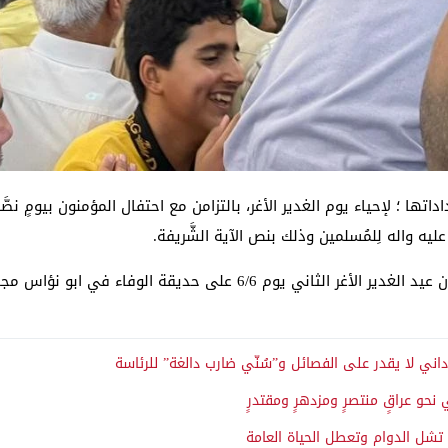
داداتها ؛ لإحياء يوم الغدير الأغر، بالتزامن مع احتفال المؤمنون بيومٍ نصَّب
 عليه واله لِلمُسلمين وذلك بنص الآية الشَّريفة.
 على حديقة الوفاء في ابو نؤاس مجاور جسر المعلق
ني لا يقدر على الفصائل و”سُنّي ضارب دالغة” للرئاسة
و عراقٍ منتصرٍ ومزدهرٍ ومقتدرٍ
 تشل الدوام وتعطل الحياة العامة