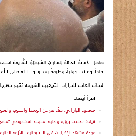
تواصل الأمانةُ العامّة لِلمزاراتِ الشيعيّةِ الشَّريفة استع
إماماً، وقائداً، وولياً، وخليفةً بعد رسول الله صلى الله
الامانه العامه للمزارات الشيعييه الشريفه تقيم مهرجان عيد الغدير الأغر الثاني يوم 6/6
اقرأ أيضا...
مسعود البارزاني: سأدافع عن الوسط والجنوب والسودا
قيادة مخلصة برؤية وطنية: مديحة المكصوصي تمضي نح
عودة مشهد الإضرابات في السليمانية.. الأزمة المالية