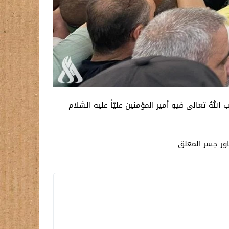
 اللهُ تعالى فيهِ أمير المؤمنين عليّاً عليه السَّلام