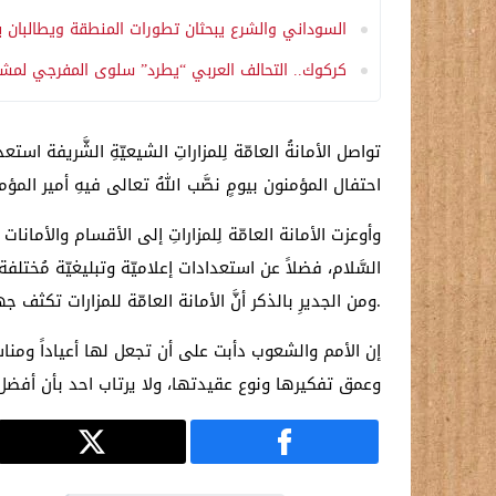
السوداني والشرع يبحثان تطورات المنطقة ويطالبان 
كركوك.. التحالف العربي “يطرد” سلوى المفرجي لمشا
احتفال المؤمنون بيومٍ نصَّب اللهُ تعالى فيهِ أمير المؤمن
وأوعزت الأمانة العامّة لِلمزاراتِ إلى الأقسام والأمان
السَّلام، فضلاً عن استعدادات إعلاميّة وتبليغيّة مُختلف
.ومن الجديرِ بالذكر أنَّ الأمانة العامّة للمزارات تكثف
إن الأمم والشعوب دأبت على أن تجعل لها أعياداً وم
وعمق تفكيرها ونوع عقيدتها، ولا يرتاب احد بأن أفضل الأ