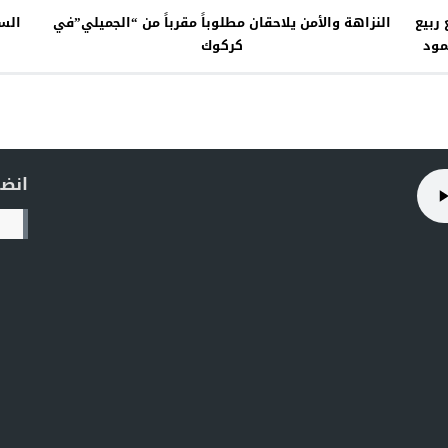
ربيع
النزاهة والأمن يلاحقان مطلوباً مقرباً من “الجميلي”في
السو
مود
كركوك
انضم