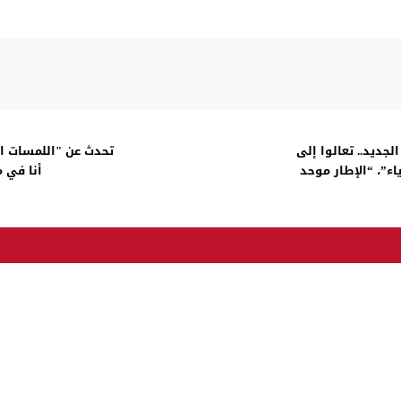
جديد.. تعالوا إلى
تحدث عن "اللمسات ال
ء”، “الإطار موحد
أنا في 