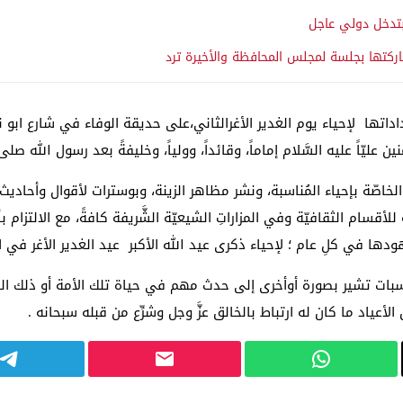
بتدخل دولي عاجل
ركتها بجلسة لمجلس المحافظة والأخيرة ترد
ين عليّاً عليه السَّلام إماماً، وقائداً، وولياً، وخليفةً بعد رسول الله صل
ات الخاصّة بإحياء المُناسبة، ونشر مظاهر الزينة، وبوسترات لأقوال وأحاد
ة للأقسام الثقافيّة وفي المزاراتِ الشيعيّة الشَّريفة كافةً، مع الالتزا
 جهودها في كلِ عام ؛ لإحياء ذكرى عيد الله الأكبر عيد الغدير الأغر في 
ناسبات تشير بصورة أوأخرى إلى حدث مهم في حياة تلك الأمة أو ذلك ا
عياد ما كان له ارتباط بالخالق عزَّ وجل وشرِّع من قبله سبحانه .