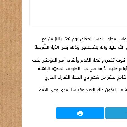
تواصل الأمانةُ العامّة لِلمزاراتِ الشيعيّةِ الشَّريفة استعداداتها لإحياء يوم الغدير الأغرالثاني،على حديقة الوفاء في شارع ابو نؤاس مجاور الجسر المعلق يوم 6/6 بالتزامن مع
ى الله عليه واله لِلمُسلمين وذلك بنص الآية الشَّريفة.
يث نبوية تخص واقعة الغدير وألقاب أمير المؤمنين عليه
م بأوامر خلية الأزمة في ظل الظروف الصحيّة الراهنة
الثامنِ عشر من شهرِ ذي الحجة المُبارك الجاري.
لشعب ليكون ذلك العيد مقياسا لمدى وعي الأمة