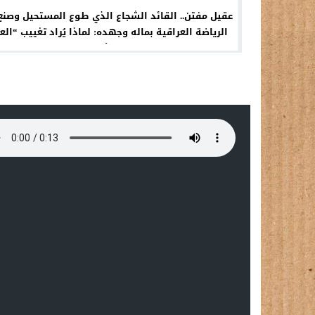
​عقيل مفتن.. القائد الشجاع الذي طوع المستحيل وصنع 
الرياضة العراقية بماله وجهده: لماذا يُراد تغييب “الع
الفقري” للجنة الأولمبية ومهندس