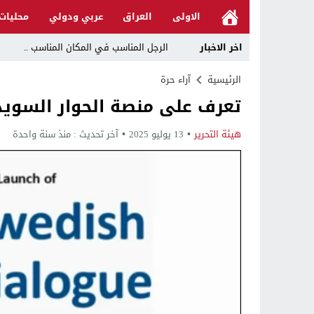
الاولى
العراق
عربي ودولي
محليات
اخر الاخبار
الرجل المناسب في المكان المناسب ..
قراءة نقدية في مرثية الوصل للكاتب عباس ا
الرئيسية
آراء حرة
تعرف على منصة الحوار السويد
تحت عنوان “أقلام للمأجورين وسقوط في فخ 
في لقاء يجمع صانع المحتوى العراقي علي عادل مع الدبلوماسي الأمريكي السابق جوي هود (Joey Hood)، السف
هيئة التحرير
13 يوليو 2025
آخر تحديث :
منذ سنة واحدة
العراق: لا تهديد على الحدود مع سوريا وتحر
بينهم ضابطان.. توقيف أربعة منتسبين بشر
نفوق جماعي”.. تحذير من كارثة بيئية تهدد 