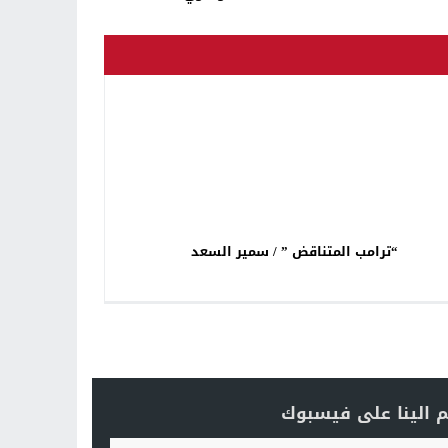
“ترامب المتناقض ” / سمير السعد
 الينا على فيسبوك