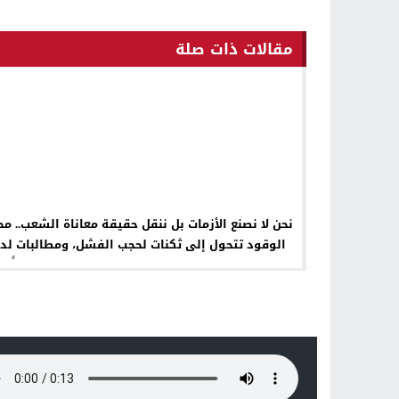
مقالات ذات صلة
نحن لا نصنع الأزمات بل ننقل حقيقة معاناة الشعب.. م
الوقود تتحول إلى ثكنات لحجب الفشل، ومطالبات لد
الرئيس علي الزيدي بإقالة حسين طالب فوراً