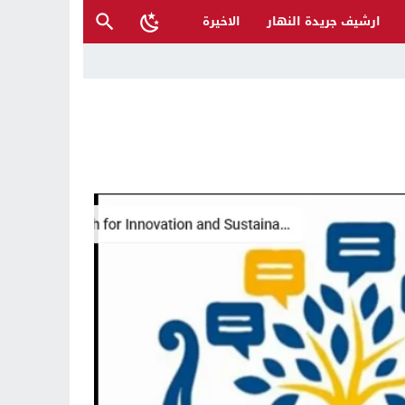
ارشيف جريدة النهار
الاخيرة
ح القصب… | د.عزيزجبر الساعدي
ل تغرق قرى شمال نينوى والأهالي يستغيثون