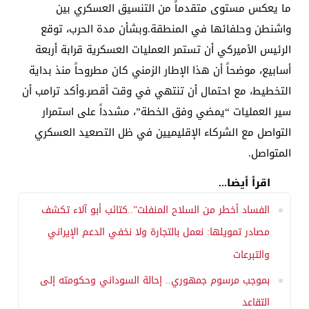
ما يعكس مستوى متقدماً من التنسيق العسكري بين
واشنطن وحلفائها في المنطقة.وبشأن مدة الحرب، توقع
الرئيس الأميركي أن تستمر العمليات العسكرية قرابة أربعة
أسابيع، موضحاً أن هذا الإطار الزمني كان مطروحاً منذ بداية
التخطيط، مع احتمال أن تنتهي في وقت أقصر.وأكد ترامب أن
سير العمليات “يمضي وفق الخطة”، مشدداً على استمرار
التواصل مع الشركاء الإقليميين في ظل التصعيد العسكري
المتواصل.
اقرأ أيضا...
الفساد أخطر من السلاح المنفلت”..كتائب أبو آلاء تكشف
مصادر تمويلها: نعمل بالتجارة ولا نخفي الدعم الإيراني
والتبرعات
بموجب مرسوم جمهوري.. إحالة السوداني وحكومته إلى
التقاعد