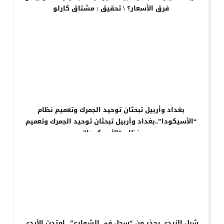
فرق الأسعار؟ \ تحقيق : مشتاق كارلو
بغداد وأربيل تبحثان توحيد الجمرك وتعميم نظام
“الأسيكودا”..بغداد وأربيل تبحثان توحيد الجمرك وتعميم
نظام “الأسيكودا”
شبل الزيدي يحذر من “سحل في الشوارع”.. امتدت الأيدي