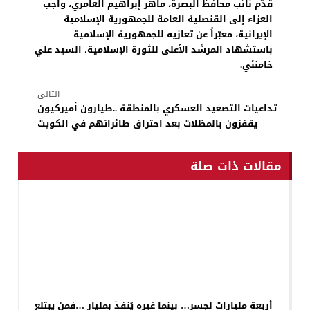
قدّم نائب محافظ البصرة، ماهر إبراهيم العامري، واجب
العزاء إلى القنصلية العامة للجمهورية الإسلامية
الإيرانية، معبّراً عن تعازيه للجمهورية الإسلامية
باستشهاد المرشد الأعلى للثورة الإسلامية، السيد علي
خامنئي.
التالي
تداعيات التصعيد العسكري بالمنطقة ..طيارون أميركيون
يقفزون بالمظلات بعد احتراق طائراتهم في الكويت
مقالات ذات صلة
أربعة مليارات لجسر… بينما غيره يُنفذ بمليار …فمن يبتلع