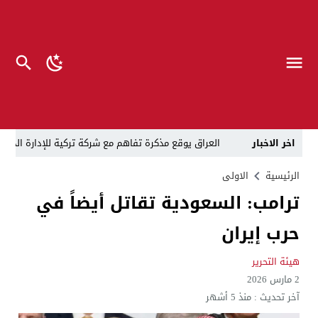
اخر الاخبار
العراق يوقع مذكرة تفاهم مع شركة تركية للإدارة الذكية 
الزيدي يفتش سيارات الشرطة والحشد ويلغي الطريق الع
الرئيسية
الاولى
ترامب: السعودية تقاتل أيضاً في
في ظل الازمة المالية الخانقة .. إدارة الدولة تتفق على تسمية 4 نواب لرئيس الوزراء, المندلاوي والخزعلي وتمي
حرب إيران
تفكيك الفصائل العراقية “محوري” لواشنطن والصدام غير
قبل أن تبدأ القرعة.. الحج تحسم الجدل وتكشف موعد الإ
هيئة التحرير
2 مارس 2026
10 آلاف طن من النفايات يومياً.. بغداد تتجه للخصخصة وتحويل المخلفات إلى طاقة
آخر تحديث :
منذ 5 أشهر