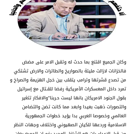
وكان الجميع اقتنع بما حدث له وتقبل الامر على مضض
فالخزانات لازالت مليئة بالصواريخ والطائرات والارض تشتكي
من تصدع قشرتها وترامب يتقلب بين خجل الهزيمة والصراخ و
تمرد داخل المعسكرات الأمريكية رفضا للقـتال مع إسرائيل
بقول الجنود الامريكان بانها ليست حـربنا”والافكار تتغير
والتصورات ذهبت بعيدا وابعد مما كانت تضن والتضامن
العالمي وخصوصا العربي بدا يؤيد خطوات الجمهورية
الاسلامية وردعها للكيان الصهيوني واختلاف وجهات النظر
من قبل الاعداء بات هو الشاغل الوحيد رغم ان الجميع يعلن