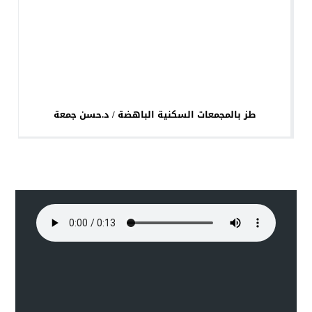
طز بالمجمعات السكنية الباهضة / د.حسن جمعة