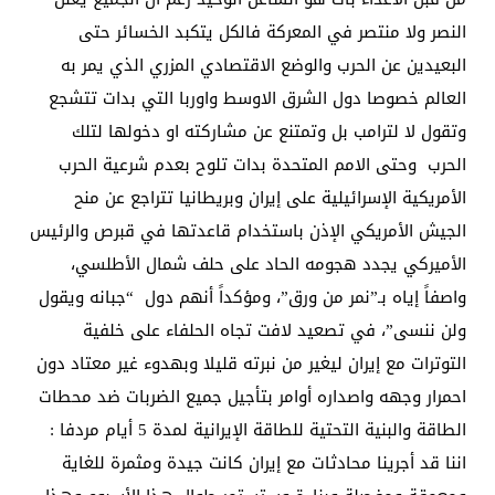
النصر ولا منتصر في المعركة فالكل يتكبد الخسائر حتى
البعيدين عن الحرب والوضع الاقتصادي المزري الذي يمر به
العالم خصوصا دول الشرق الاوسط واوربا التي بدات تتشجع
وتقول لا لترامب بل وتمتنع عن مشاركته او دخولها لتلك
الحرب وحتى الامم المتحدة بدات تلوح بعدم شرعية الحرب
الأمريكية الإسرائيلية على إيران وبريطانيا تتراجع عن منح
الجيش الأمريكي الإذن باستخدام قاعدتها في قبرص والرئيس
الأميركي يجدد هجومه الحاد على حلف شمال الأطلسي،
واصفاً إياه بـ”نمر من ورق”، ومؤكداً أنهم دول “جبانه ويقول
ولن ننسى”، في تصعيد لافت تجاه الحلفاء على خلفية
التوترات مع إيران ليغير من نبرته قليلا وبهدوء غير معتاد دون
احمرار وجهه واصداره أوامر بتأجيل جميع الضربات ضد محطات
الطاقة والبنية التحتية للطاقة الإيرانية لمدة 5 أيام مردفا :
اننا قد أجرينا محادثات مع إيران كانت جيدة ومثمرة للغاية