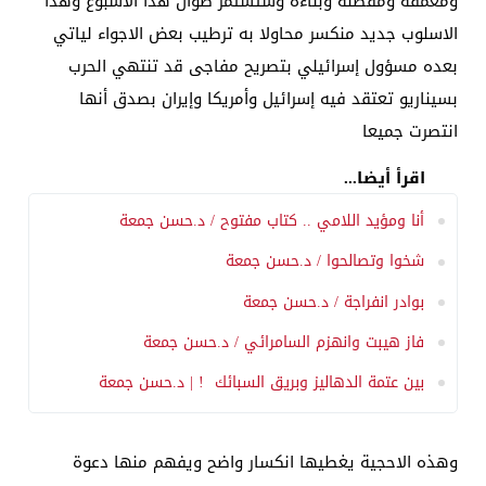
ومعمقة ومفصلة وبناءة وستستمر طوال هذا الأسبوع وهذا
الاسلوب جديد منكسر محاولا به ترطيب بعض الاجواء لياتي
بعده مسؤول إسرائيلي بتصريح مفاجى قد تنتهي الحرب
بسيناريو تعتقد فيه إسرائيل وأمريكا وإيران بصدق أنها
انتصرت جميعا
اقرأ أيضا...
أنا ومؤيد اللامي .. كتاب مفتوح / د.حسن جمعة
شخوا وتصالحوا / د.حسن جمعة
بوادر انفراجة / د.حسن جمعة
فاز هيبت وانهزم السامرائي / د.حسن جمعة
بين عتمة الدهاليز وبريق السبائك ! | د.حسن جمعة
وهذه الاحجية يغطيها انكسار واضح ويفهم منها دعوة