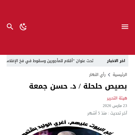
اخر الاخبار
تحت عنوان “أقلام للمأجورين وسقوط في فخ الإفلاس الإع
في لقاء يجمع صانع المحتوى العراقي علي عادل مع الدبلوماسي الأمريكي السابق جوي هود (Joey Hood)، السفير الأمريكي السابق لدى تونس،
الرئيسية
رأي النهار
بصيص حلحلة / د. حسن جمعة
العراق: لا تهديد على الحدود مع سوريا وتحركات القوات ا
بينهم ضابطان.. توقيف أربعة منتسبين بشرطة النجف بت
هيئة التحرير
23 مارس 2026
نفوق جماعي”.. تحذير من كارثة بيئية تهدد أهوار الجنوب
آخر تحديث :
منذ 5 أشهر
الإطاحة بمتهم وفق المادة 4 إرهاب بعد استدراجه من خارج العراق