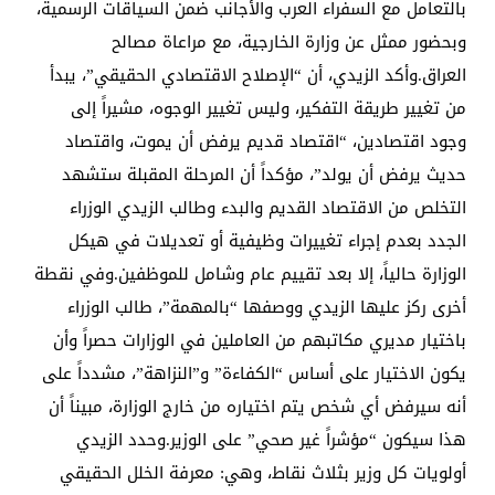
بالتعامل مع السفراء العرب والأجانب ضمن السياقات الرسمية،
وبحضور ممثل عن وزارة الخارجية، مع مراعاة مصالح
العراق.وأكد الزيدي، أن “الإصلاح الاقتصادي الحقيقي”، يبدأ
من تغيير طريقة التفكير، وليس تغيير الوجوه، مشيراً إلى
وجود اقتصادين، “اقتصاد قديم يرفض أن يموت، واقتصاد
حديث يرفض أن يولد”، مؤكداً أن المرحلة المقبلة ستشهد
التخلص من الاقتصاد القديم والبدء وطالب الزيدي الوزراء
الجدد بعدم إجراء تغييرات وظيفية أو تعديلات في هيكل
الوزارة حالياً، إلا بعد تقييم عام وشامل للموظفين.وفي نقطة
أخرى ركز عليها الزيدي ووصفها “بالمهمة”، طالب الوزراء
باختيار مديري مكاتبهم من العاملين في الوزارات حصراً وأن
يكون الاختيار على أساس “الكفاءة” و”النزاهة”، مشدداً على
أنه سيرفض أي شخص يتم اختياره من خارج الوزارة، مبيناً أن
هذا سيكون “مؤشراً غير صحي” على الوزير.وحدد الزيدي
أولويات كل وزير بثلاث نقاط، وهي: معرفة الخلل الحقيقي