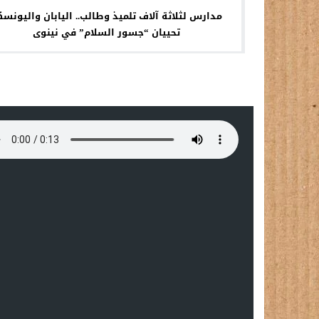
مدارس لثلاثة آلاف تلميذ وطالب.. اليابان واليونسك
تحييان “جسور السلام” في نينوى