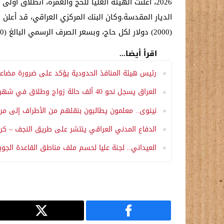
2026، أعلنت الهيئة العليا للحج والعمرة، انطلاق
(2000) دولار لكل حاج، وبسعر الصرف الرسمي البالغ (1320) ديناراً للدولار الواحد.
اقرأ أيضا...
رئيس هيئة المنافذ الحدودية يؤكد على ضرورة مضاعفة
العراق يسجل نحو 40 ألف حالة زواج وطلاق في شهر نيسان الماضي
نينوى.. معلمون يطالبون بنقلهم من الأطراف إلى مر
الدفاع المدني العراقي ينتشر على طريق النجف – كربل
العيداني.. لجنة عليا لحسم ملف مناطق القاعدة الجو