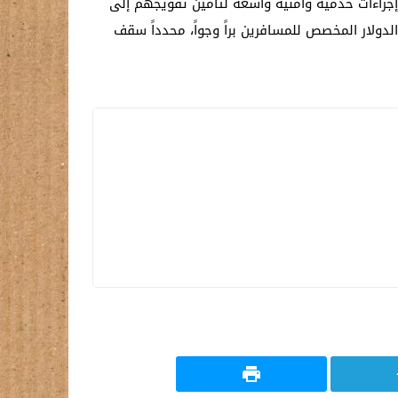
ط إجراءات خدمية وأمنية واسعة لتأمين تفويجهم إلى
ج العراقيين بعملية بيع الدولار المخصص للمسافرين براً وجواً، محدداً سقف