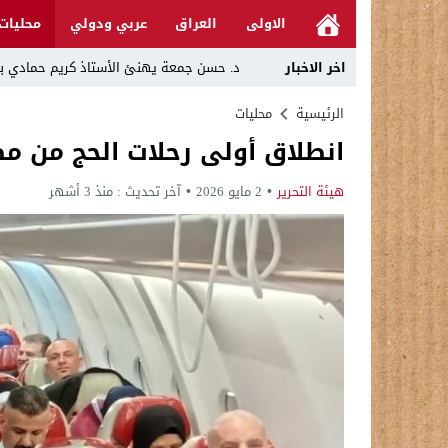
الاولى
العراق
عربي ودولي
محليات
اخر الاخبار
د. حسن جمعة يهنئ الأستاذ كريم حمادي برئا
خلية الإعلام الأمني: الحكومة ماضية في حص
الرئيسية
محليات
انطلاق أولى رحلات الحج من مطا
الرجل المناسب في المكان المناسب ..
قراءة نقدية في مرثية الوصل للكاتب عباس ا
هيئة التحرير
2 مايو 2026
آخر تحديث :
منذ 3 أشهر
تحت عنوان “أقلام للمأجورين وسقوط في فخ 
في لقاء يجمع صانع المحتوى العراقي علي عادل مع الدبلوماسي الأمريكي السابق جوي هود (Joey Hood)، السف
العراق: لا تهديد على الحدود مع سوريا وتحر