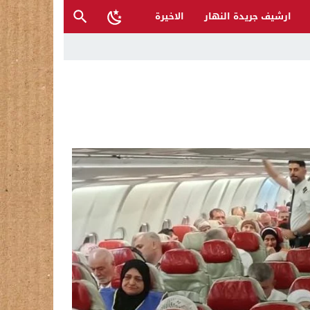
ارشيف جريدة النهار
الاخيرة
 والمتنبي لإنقاذها؟
ح القصب… | د.عزيزجبر الساعدي