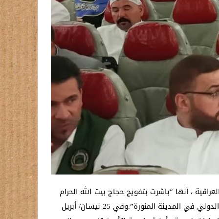
راقية ، أنها “باشرت بتفويج حجاج بيت الله الحرام
من بغداد نحو الديار المقدسة”.وأضافت: “حيث انطلقت أول رحلة من مطار بغداد الدولي الى مطار الأمير محمد بن عبد العزيز الدولي في المدينة المنورة”.وفي 25 نيسان/ أبريل