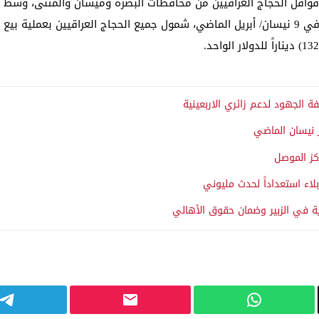
 أولى قوافل الحجاج العراقيين من محافظات البصرة وميسان والمثنى، وس
الديار المقدسة.وكان البنك المركزي العراقي، قد أعلن في 9 نيسان/ أبريل الماضي، شمول جميع الحجا
 الجهود لدعم زائري الاربعينية
كز الموصل
اء استعداداً لحدث مليوني
ية في الزبير وضمان حقوق الأهالي