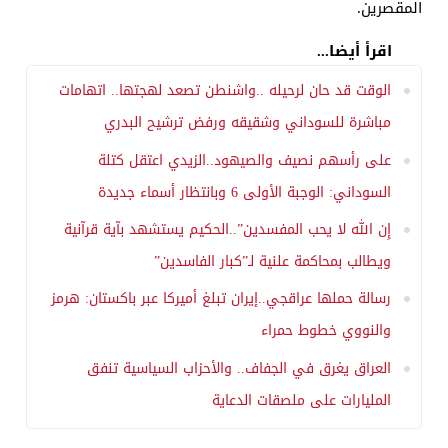
المقصرين.
اقرأ أيضا...
الوقت قد حان لرحيله ..واشنطن تصعد لهجتها.. اتهامات
مباشرة للسوداني وشقيقه ورفض ترشيح البدري
على رأسهم نصيف والصيهود..الزيدي اعتقل كتلة
السوداني: الوجبة الأولى 6 وبانتظار أسماء جديدة
إِن الله لا يحب المفسدين”..الحكيم يستشهد بآية قرآنية
ويطالب بمحاكمة علنية لـ”كبار الفاسدين”
رسالة حملها عراقجي..إيران تبلغ أميركا عبر باكستان: هرمز
والنووي خطوط حمراء
العراق يغرق في الجفاف.. والأحزاب السياسية تنفق
المليارات على ملصقات الدعاية