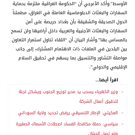
الأوسط”.وأكد الأعرجي أن “الحكومة العراقية ملتزمة بحماية
السفارات والبعثات الدبلوماسية العاملة في العراق، مطمئناً
الدول الصديقة والشقيقة بأن بغداد حريصة على أمن
السفارات والبعثات الأجنبية والعربية داخل أراضيها ولن تسمح
بالمساس بها”.وأشار البيان أن “اللقاء تناول استمرار التعاون
بين البلدين في الملفات ذات الاهتمام المشترك، إلى جانب
مواصلة التشاور والتنسيق بما يسهم في تحقيق السلام
الإقليمي والدولي”.
اقرأ أيضا...
وزير الكهرباء يسحب يد مدير توزيع الجنوب ويشكل لجنة
لتدقيق أعمال الشركة
العكيلي: الإطار التنسيقي يرفض تجديد ولاية السوداني
سياسي: حملة مكافحة الفساد اصطادت الأسماك الصغيرة
ولم تصل الحيتان