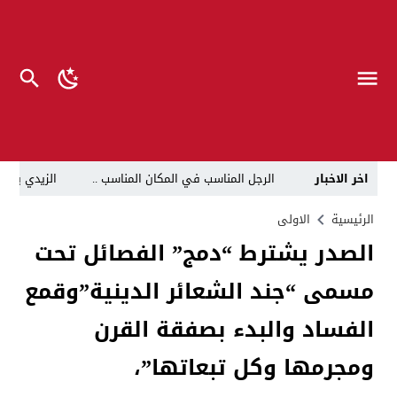
اخر الاخبار
الرجل المناسب في المكان المناسب ..
الزيدي يكلّ
قراءة نقدية في مرثية الوصل للكاتب عباس الزركاني….. د
الرئيسية
الاولى
الصدر يشترط “دمج” الفصائل تحت
تحت عنوان “أقلام للمأجورين وسقوط في فخ الإفلاس الإع
مسمى “جند الشعائر الدينية”وقمع
في لقاء يجمع صانع المحتوى العراقي علي عادل مع الدبلوماسي الأمريكي السابق جوي هود (Joey Hood)، السفير الأمريكي السابق لدى تونس،
العراق: لا تهديد على الحدود مع سوريا وتحركات القوات ا
الفساد والبدء بصفقة القرن
بينهم ضابطان.. توقيف أربعة منتسبين بشرطة النجف بت
ومجرمها وكل تبعاتها”،
نفوق جماعي”.. تحذير من كارثة بيئية تهدد أهوار الجنوب