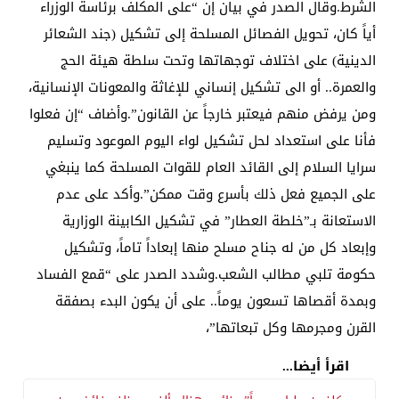
الشرط.وقال الصدر في بيان إن “على المكلف برئاسة الوزراء
أياً كان، تحويل الفصائل المسلحة إلى تشكيل (جند الشعائر
الدينية) على اختلاف توجهاتها وتحت سلطة هيئة الحج
والعمرة.. أو الى تشكيل إنساني للإغاثة والمعونات الإنسانية،
ومن يرفض منهم فيعتبر خارجاً عن القانون”.وأضاف “إن فعلوا
فأنا على استعداد لحل تشكيل لواء اليوم الموعود وتسليم
سرايا السلام إلى القائد العام للقوات المسلحة كما ينبغي
على الجميع فعل ذلك بأسرع وقت ممكن”.وأكد على عدم
الاستعانة بـ”خلطة العطار” في تشكيل الكابينة الوزارية
وإبعاد كل من له جناح مسلح منها إبعاداً تاماً، وتشكيل
حكومة تلبي مطالب الشعب.وشدد الصدر على “قمع الفساد
وبمدة أقصاها تسعون يوماً.. على أن يكون البدء بصفقة
القرن ومجرمها وكل تبعاتها”،
اقرأ أيضا...