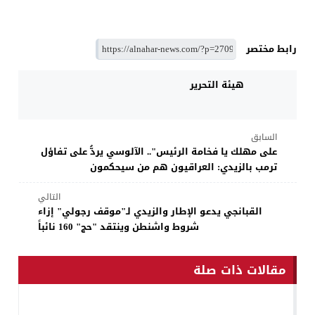
رابط مختصر
هيئة التحرير
السابق
على مهلك يا فخامة الرئيس".. الآلوسي يردُّ على تفاؤل
ترمب بالزيدي: العراقيون هم من سيحكمون
التالي
القبانجي يدعو الإطار والزيدي لـ"موقف رجولي" إزاء
شروط واشنطن وينتقد "حج" 160 نائباً
مقالات ذات صلة