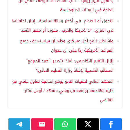
يكلفون مليار يومياً”.. نائب: هناك ألف موظف فائض عن
الحاجة في البعثات الدبلوماسية
التحول أو الصدام في أخطر رسالة سياسية.. إيران لحلفائها
في العراق: “لا لأمريكا والعرب.. محورنا أو مصير الأسد”
واشنطن تلمح لحل عسكري وطهران سنستهدف جميع
القواعد الأمريكية ردًا على أي عدوان
زلزال التغيير الأكاديمي: لماذا يتصدر “أحمد المبرقع”
المطالب الشعبية لإنقاذ وزارة التعليم العالي؟
المعهد العالي لتقنيات النانو يوقع اتفاقية تعاون علمي مع
كلية الهندسة بجامعة فردوسي مشهد / أوس ستار
الغانمي