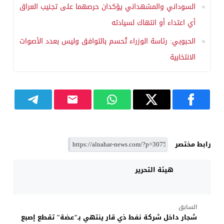
السوداني والمشهداني يؤكدان حرصهما على تجنيب العراق
أي اعتداء أو انتهاك لسيادته
الحبوبي: رئاسة الوزراء تُحسم بالتوافق وليس بعدد الأصوات
الانتخابية
رابط مختصر
هيئة التحرير
السابق
شجار داخل شركة نفط ذي قار ينتهي بـ"عضة" تقطع إصبع