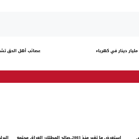
النزاهة تطيح بأربعة مسؤولين اختلسوا 1.7 مليار دينار في كهرباء
عصائب أهل الحق تشكل
ي
استعرض ما تغير منذ 2003..صالح المطلك: العراق مجتمع
البرل