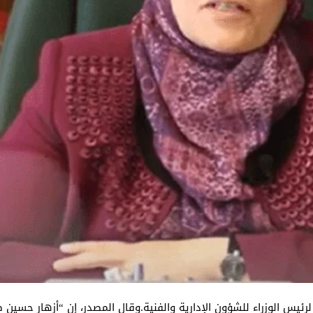
رئيس الوزراء للشؤون الإدارية والفنية.وقال المصدر، إن “أزهار حسي