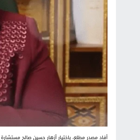
أفاد مصدر مطلع، باختيار أزهار حسين صالح مستشارة ل