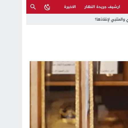
ارشيف جريدة النهار
الاخيرة
 والمتنبي لإنقاذها؟
ح القصب… | د.عزيزجبر الساعدي