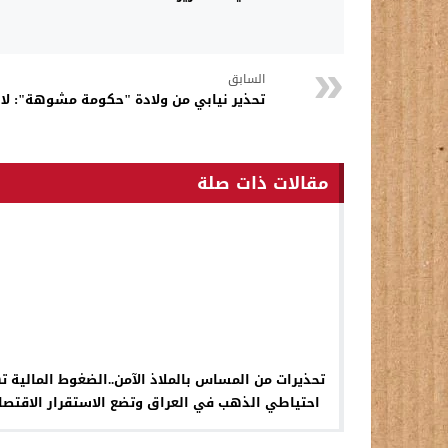
السابق
تحذير نيابي من ولادة "حكومة مشوهة": لا
مقالات ذات صلة
تحذيرات من المساس بالملاذ الآمن..الضغوط المالية ت
احتياطي الذهب في العراق وتضع الاستقرار الاقتصا
على المحك