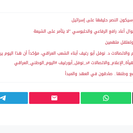
وسيكون النصر حليفها على إسرائيل
أحوال أعاد رافع الرفاعي والحلبوسي “لا يتآمر على الشيعة
وتعتقل متهمين
الاتصالات د. نوفل أبو رغيف أبناء الشعب العراقي، مؤكداً أن هذا اليوم يرم
م #هيأة_الإعلام_والاتصالات #د_نوفل_أبورغيف #اليوم_الوطني_العراقي
 وطنها.. صادقون في العهد والمبدأ