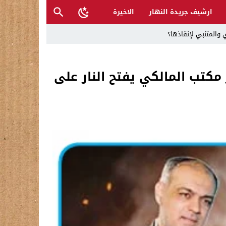
ارشيف جريدة النهار
الاخيرة
 والمتنبي لإنقاذها؟
 مكتب المالكي يفتح النار على
ح القصب… | د.عزيزجبر الساعدي