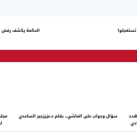
 تستعجلوا
الحكمة يكشف رفض الإ
م
هدد
سؤال وجواب على الماشي،، بقلم د.عزيزجبر الساعدي
مجلس
دي
له