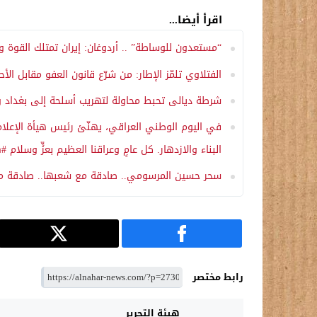
اقرأ أيضا...
“مستعدون للوساطة” .. أردوغان: إيران تمتلك القوة 
الفتلاوي تلمّز الإطار: من شرّع قانون العفو مقابل ال
شرطة ديالى تحبط محاولة لتهريب أسلحة إلى بغداد 
في اليوم الوطني العراقي، يهنّئ رئيس هيأة الإعلام و
البناء والازدهار. كل عامٍ وعراقنا العظيم بعزٍّ وسلا
سحر حسين المرسومي.. صادقة مع شعبها.. صادقة مع
رابط مختصر
هيئة التحرير