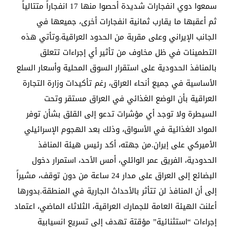
سمعوا دوي انفجارات شديدة أحصوا منها 17 انفجاراً متتالياً
ثم أعقبها ما يقارب ثمانية انفجارات أخرى، جميعها في
الجانب الإيراني وعلى مقربة من الحدود العراقية.وتأتي هذه
التطمينات في ظل مخاوف من تأثير أي إجراءات تتعلق
بالمنافذ الحدودية على استقرار السوق المحلية وأسعار السلع
الأساسية في جميع أنحاء العراق، رغم تأكيدات وزارة التجارة
العراقية بأن الوضع الغذائي في العراق مستقر وتحت
السيطرة ولا توجد أي مؤشرات تدعو إلى القلق بشأن توفر
المواد الغذائية في الأسواق، وذلك بعد الهجوم الإسرائيلي
الأميركي على إيران.من جهته، أكد رئيس هيئة المنافذ
الحدودية، الفريق عمر الوائلي، أمس الأحد، استمرار دخول
البضائع إلى العراق على مدار 24 ساعة من دون توقف، مشيراً
إلى أن المنافذ لن تتأثر بالأحداث الجارية في المنطقة.بدورها
أعلنت الهيئة العامة للجمارك العراقية، الثلاثاء الماضي، اعتماد
إجراءات “استثنائية” مؤقتة تهدف إلى تسريع انسيابية