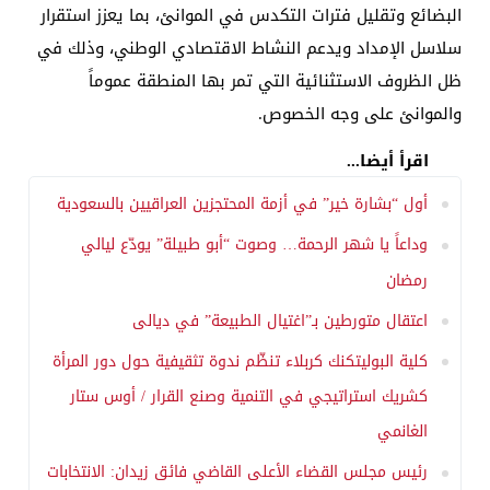
البضائع وتقليل فترات التكدس في الموانئ، بما يعزز استقرار
سلاسل الإمداد ويدعم النشاط الاقتصادي الوطني، وذلك في
ظل الظروف الاستثنائية التي تمر بها المنطقة عموماً
والموانئ على وجه الخصوص.
اقرأ أيضا...
أول “بشارة خير” في أزمة المحتجزين العراقيين بالسعودية
وداعاً يا شهر الرحمة… وصوت “أبو طبيلة” يودّع ليالي
رمضان
اعتقال متورطين بـ”اغتيال الطبيعة” في ديالى
كلية البوليتكنك كربلاء تنظّم ندوة تثقيفية حول دور المرأة
كشريك استراتيجي في التنمية وصنع القرار / أوس ستار
الغانمي
رئيس مجلس القضاء الأعلى القاضي فائق زيدان: الانتخابات