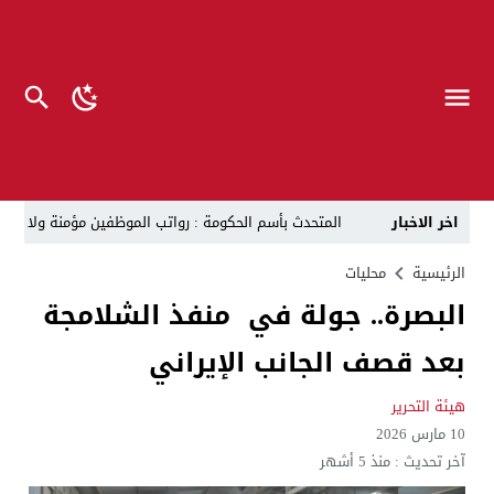
اخر الاخبار
المتحدث بأسم الحكومة : رواتب الموظفين مؤمنة ولا صحة لتوزي
العراق يوقع مذكرة تفاهم مع شركة تركية للإدارة الذكية 
الرئيسية
محليات
البصرة.. جولة في منفذ الشلامجة
الزيدي يفتش سيارات الشرطة والحشد ويلغي الطريق الع
بعد قصف الجانب الإيراني
في ظل الازمة المالية الخانقة .. إدارة الدولة تتفق على تسمية 4 نواب لرئيس الوزراء, المندلاوي والخزعلي وتمي
تفكيك الفصائل العراقية “محوري” لواشنطن والصدام غير
هيئة التحرير
10 مارس 2026
قبل أن تبدأ القرعة.. الحج تحسم الجدل وتكشف موعد الإ
آخر تحديث :
منذ 5 أشهر