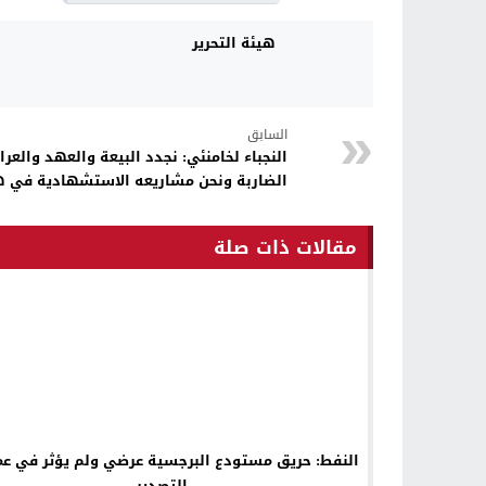
هيئة التحرير
السابق
النجباء لخامنئي: نجدد البيعة والعهد والع
الضاربة ونحن مشاريعه الاستشهادية في ه
مقالات ذات صلة
النفط: حريق مستودع البرجسية عرضي ولم يؤثر في عم
التصدير