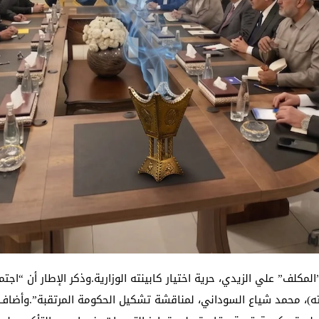
مكلف” علي الزيدي، حرية اختيار كابينته الوزارية.‏وذكر الإطار أن “اج
ه)، محمد شياع السوداني، لمناقشة تشكيل الحكومة المرتقبة”.‏وأضاف الب