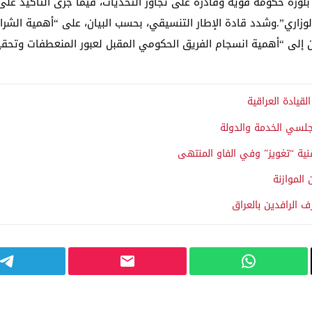
لورة حكومة قوية وقادرة على ‏تجاوز التحديات، فيما جرى التأكيد على أ
قم الوزاري”.‏وشدد قادة الإطار التنسيقي، بحسب البيان، على “أهمية الشر
ين إلى “أهمية انسجام الفريق الحكومي المقبل ‏لعبور المنعطفات وتحقي
لقيادة العراقية
جلسي الخدمة والدولة
نية “تغويز” وفي الفاو المنتهى
الموازنة
 الرافدين بالعراق