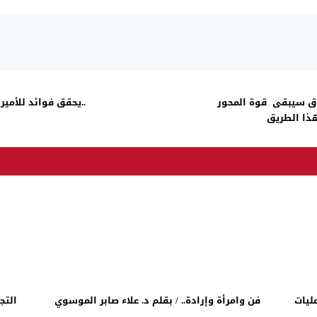
راق سيبقى قوة المحور
..يحقق فوائد للأمير
ذا الطريق
ليات
فن وامرأة وإرادة.. / بقلم د. علاء صابر الموسوي
التج