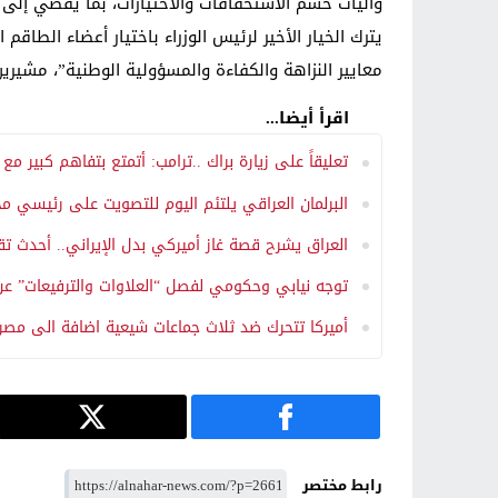
وآليات حسم ‏الاستحقاقات والاختيارات، بما يفضي إلى ب
يترك الخيار الأخير لرئيس الوزراء باختيار ‏أعضاء الطا
معايير النزاهة والكفاءة ‏والمسؤولية الوطنية”، مشير
اقرأ أيضا...
تعليقاً على زيارة براك ..ترامب: أتمتع بتفاهم كبير مع ا
البرلمان العراقي يلتئم اليوم للتصويت على رئيسي م
العراق يشرح قصة غاز أميركي بدل الإيراني.. أحدث تق
توجه نيابي وحكومي لفصل “العلاوات والترفيعات” عن 
أميركا تتحرك ضد ثلاث جماعات شيعية اضافة الى مصرف
رابط مختصر