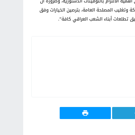
همية الالتزام بالتوقيتات ‏الدستورية، وضرورة أن
اكة وتغليب ‏المصلحة العامة، بترصين الخيارات وفق
ق تطلعات أبناء الشعب العراقي كافة”.‏