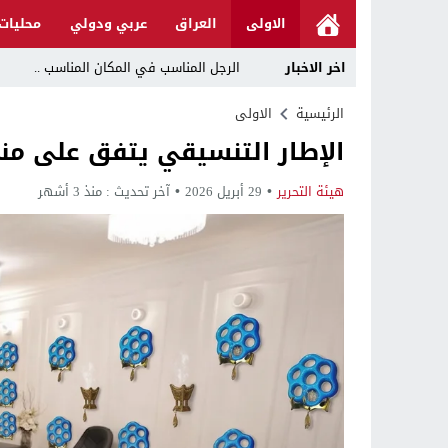
الاولى
العراق
عربي ودولي
محليات
اخر الاخبار
الرجل المناسب في المكان المناسب ..
قراءة نقدية في مرثية الوصل للكاتب عباس ا
الرئيسية
الاولى
الإطار التنسيقي يتفق على منح 
تحت عنوان “أقلام للمأجورين وسقوط في فخ 
في لقاء يجمع صانع المحتوى العراقي علي عادل مع الدبلوماسي الأمريكي السابق جوي هود (Joey Hood)، السف
هيئة التحرير
29 أبريل 2026
آخر تحديث :
منذ 3 أشهر
العراق: لا تهديد على الحدود مع سوريا وتحر
بينهم ضابطان.. توقيف أربعة منتسبين بشر
نفوق جماعي”.. تحذير من كارثة بيئية تهدد 