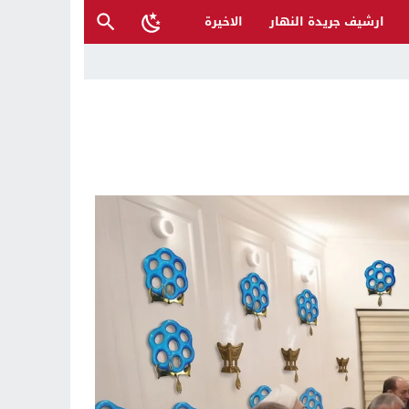
ارشيف جريدة النهار
الاخيرة
ح القصب… | د.عزيزجبر الساعدي
ل تغرق قرى شمال نينوى والأهالي يستغيثون