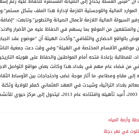
 أن “مبنى القشلة يحتاج إلى الصيانة المستمرة للحفاظ عليه رغم إش
موارد المالية واللوجستية اللازمة لإدارة هذا الملف بشكل مستمر”.وأ
ير السيولة المالية اللازمة لأعمال الصيانة والتطوير”.وتابعت: “إضا
 والمنتفعين من الموقع بما يسهم في الحفاظ عليه من الأضرار والاندثا
النهوض بالواقع الحضاري والثقافي”.وأكدت الهيئة أن “موضوع عقد الجب
 موظفي الأقسام المختصة في الهيئة”.وفي وقت دعت جمعية الناشرين
 للمطالبة بإعادة فتحه أمام المواطنين والحفاظ على هويته التاريخية
 من فضاء عام مهم في بغداد.هذا وكانت بعض مواقع التواصل الاجتما
إلى مقاهٍ ومطاعم، ما أثار موجة غضب واحتجاجات بين الأوساط الثقاف
عالم بغداد التراثية، وشيدت في العهد العثماني كمقر للولاية وثكنة 
ي.
ة وأزمة المياه
تلوث في نهر دجلة