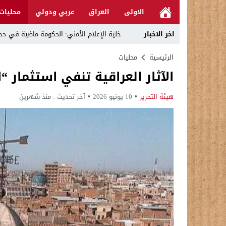
الاولى
العراق
عربي ودولي
محليات
اخر الاخبار
خلية الإعلام الأمني: الحكومة ماضية في حص
الرجل المناسب في المكان المناسب ..
الرئيسية
محليات
الآثار العراقية تنفي استثمار “
قراءة نقدية في مرثية الوصل للكاتب عباس ا
تحت عنوان “أقلام للمأجورين وسقوط في فخ 
هيئة التحرير
10 يونيو 2026
آخر تحديث :
منذ شهرين
في لقاء يجمع صانع المحتوى العراقي علي عادل مع الدبلوماسي الأمريكي السابق جوي هود (Joey Hood)، السف
العراق: لا تهديد على الحدود مع سوريا وتحر
بينهم ضابطان.. توقيف أربعة منتسبين بشر