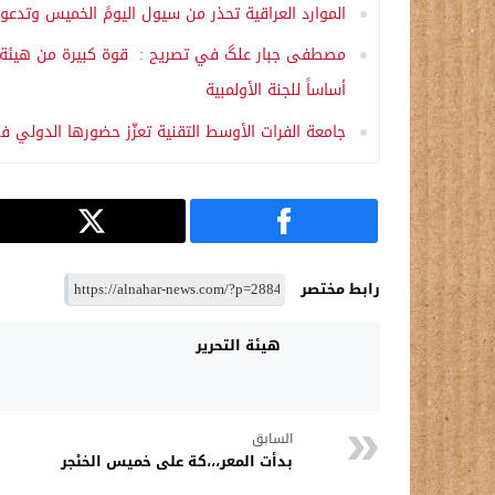
الموارد العراقية تحذر من سيول اليومً الخميس وتدعو لا
مصطفى جبار علگ في تصريح : قوة كبيرة من هيئة النز
أساساً للجنة الأولمبية
جامعة الفرات الأوسط التقنية تعزّز حضورها الدولي ف
رابط مختصر
هيئة التحرير
السابق
بدأت المعر،،،كة على خميس الخىْجر