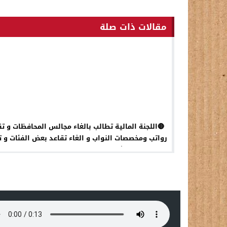
مقالات ذات صلة
🔴اللجنة المالية تطالب بالغاء مجالس المحافظات و تق
رواتب ومخصصات النواب و الغاء تقاعد بعض الفئات و ت
اعداد المستشارين و الدرجات الخاصة لسد العجز المال