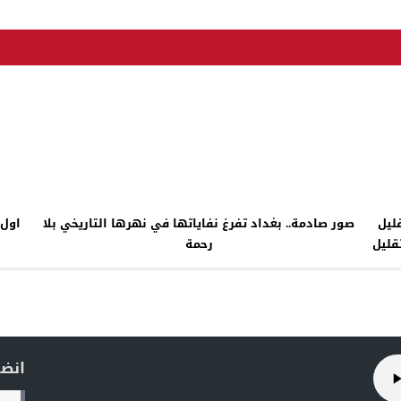
ليل
صور صادمة.. بغداد تفرغ نفاياتها في نهرها التاريخي بلا
اول 
قليل
رحمة
ي .
انضم