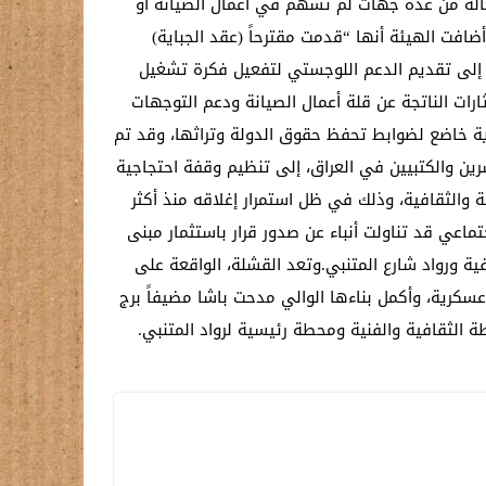
غاله من عدة جهات لم تسهم في أعمال الصيانة أو
ضافت الهيئة أنها “قدمت مقترحاً (عقد الجباية)
فة إلى تقديم الدعم اللوجستي لتفعيل فكرة تشغيل
رات الناتجة عن قلة أعمال الصيانة ودعم التوجهات
اية خاضع لضوابط تحفظ حقوق الدولة وتراثها، وقد تم
 والكتبيين في العراق، إلى تنظيم وقفة احتجاجية
 والثقافية، وذلك في ظل استمرار إغلاقه منذ أكثر
عي قد تناولت أنباء عن صدور قرار باستثمار مبنى
ية ورواد شارع المتنبي.وتعد القشلة، الواقعة على
عسكرية، وأكمل بناءها الوالي مدحت باشا مضيفاً برج