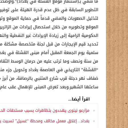
ما سُمي بـ(استثمار موقع القشلة في بغداد)”.وأوضحت
التطوير السابقة في ظل عدم قدرة الهيئة على توفير ال
لتذليل الصعوبات والمضي قدماً في حماية الموقع وتوف
الموقع وتطويره من خلال استحصال إيرادات من الزائرين
الحكومية الرامية إلى زيادة الإيرادات غير النفطية و
تحديد قيم الإيجارات من قبل لجنة متخصصة مشكلة من
سلمية يوم الجمعة المقبل أمام مبنى القشلة في بغداد،
من سنة ونصف وما ترتب عليه من حرمان الوسط الثقافي
“القشلة” التاريخي في العاصمة بغداد وتحويل جزء منه 
ضفاف نهر دجلة قرب شارع المتنبي بالرصافة، من أبرز م
ساعتها الشهير.وبعد تعرض المبنى للإهمال عقب عام 2003، أُعيد تأهيله وافتتاحه عام 2013، ليتحول إلى مركز حيوي للأنشطة الثقافية والفنية ومحطة رئيسية لرواد المتنب
اقرأ أيضا...
مزارعو نينوى يهددون بتظاهرات بسبب مستحقات الحنط
بغداد.. إغلاق معمل مخالف ومحطة “غسيل” تسببت ب