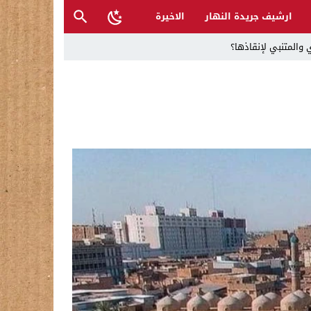
ارشيف جريدة النهار
الاخيرة
 والمتنبي لإنقاذها؟
ح القصب… | د.عزيزجبر الساعدي