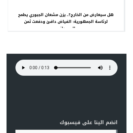
هل سيعارض من الخارج؟.. يزن مشعان الجبوري يطمح
لرئاسة الجمهورية: الفياض دافئ ودفعت ثمن
السوداني
انضم الينا على فيسبوك