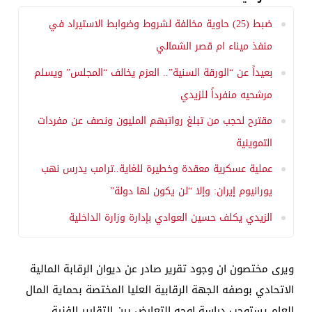
ضبط (25) حاوية مخالفة لشروط وضوابط الاستيراد في
منفذ ميناء ام قصر الشمالي
بعيداً عن “الورقة السنية”.. العزم يخالف “المجلس” ويسلم
مرشحيه منفرداً للزيدي
مقترح لحجب من تبلغ رواتبهم المليون ونصف عن مفردات
التموينية
عملية عسكرية معقدة وخطيرة للغاية..ترامب يدرس نهب
يورانيوم إيران: وإلا “لن يكون لها دولة”
الزيدي يكلف حسين العوادي بإدارة وزارة الداخلية
ويرى مختصون ان وجود تقرير صادر عن ديوان الرقابة المالية
الاتحادي بوصفه الجهة الرقابية العليا المختصة بحماية المال
العام يستوجب دراسة اوجه التعارض بين التقارير الفنية