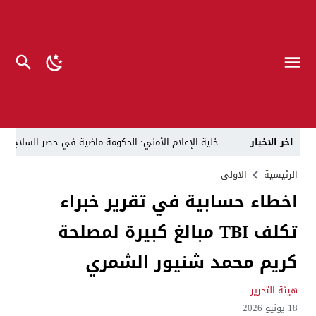
اخر الاخبار
خلية الإعلام الأمني: الحكومة ماضية في حصر السلاح بيد
الرجل المناسب في المكان المناسب ..
الزيدي يكلّ
الرئيسية
الاولى
اخطاء حسابية في تقرير خبراء
قراءة نقدية في مرثية الوصل للكاتب عباس الزركاني….. د
تكلف TBI مبالغ كبيرة لمصلحة
تحت عنوان “أقلام للمأجورين وسقوط في فخ الإفلاس الإع
في لقاء يجمع صانع المحتوى العراقي علي عادل مع الدبلوماسي الأمريكي السابق جوي هود (Joey Hood)، السفير الأمريكي السابق لدى تونس،
كريم محمد شنيور الشمري
العراق: لا تهديد على الحدود مع سوريا وتحركات القوات ا
هيئة التحرير
بينهم ضابطان.. توقيف أربعة منتسبين بشرطة النجف بت
18 يونيو 2026