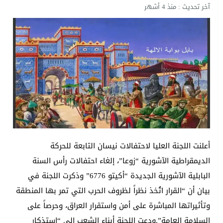
آخر تحديث :
منذ 4 أشهر
أعلنت اللجنة العليا لاحتفالات نيسان التابعة للحركة
الديمقراطية الآشورية “زوعا”، إلغاء احتفالات رأس السنة
البابلية الآشورية الجديدة “أكيتو 6776” وذكرت اللجنة في
بيان أن “القرار اتُخذ نظراً لظروف الحرب التي تمر بها المنطقة
وتأثيراتها المباشرة على أمن واستقرار العراق، وحرصاً على
السلامة العامة”.ودعت اللجنة أبناء الشعب إلى “استذكار