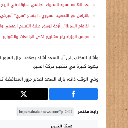
بعد اتهامه بسوء السلوك الجنسي..سابقة في تاريخ لاهاي.. 125 دولة تعزل مدعي المحكمة الجنائية ال
بالتزامن مع التصعيد السوري.. اجتماع “سري” أميركي
الأرقام السرية”.. أزمة ترهق طلبة التعليم المهني وا
مجلس الوزراء يقر مشاريع تخص الجامعات والشوارع 
وأشار المكتب إلى أن السعد أشاد بجهود رجال المرور ا
جهود كبيرة في تنظيم حركة السير.
وفي الوقت ذاته، بارك السعد لمدير مرور المحافظة تسن
رابط مختصر
هيئة التحرير